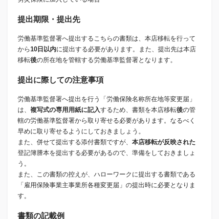
提出期限・提出先
労働基準監督署へ提出するこちらの書類は、本店移転を行って
から
10日以内
に提出する必要があります。また、提出先は本店
移転
後
の所在地を管轄する労働基準監督署となります。
提出に際しての注意事項
労働基準監督署へ提出を行う「労働保険名称所在地等変更届」
は、
複写式の専用用紙に記入
するため、書類を本店移転
後
の管
轄の労働基準監督署から取り寄せる必要があります。なるべく
早めに取り寄せるようにしておきましょう。
また、併せて提出する添付書類ですが、
本店移転が反映された
登記簿謄本を提出する必要があるので、準備をしておきましょ
う。
また、この書類の控えが、ハローワークに提出する書類である
「雇用保険事業主事業所各種変更届」の提出時に必要となりま
す。
書類の記載例