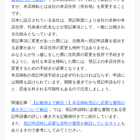
すが、本店移転とは会社の本店住所（所在地）を変更すること
です。
日本に設立されている会社は、登記制度により会社の名称や本
店住所、代表者の氏名などが登記事項として、一般に公開され
る仕組みとなっています。
登記事項に変更があった際には、法務局へ登記申請書を提出す
る必要があり、本店住所の変更も例外ではありません。
みなさんが引っ越しをした際に住民票の変更を役所で手続きす
るように、会社も本店を移転した際には、登記上の本店住所を
変更するための手続きが必要となります。
本店移転の登記申請手続きは必ず行わなければならず、申請に
は期限も設けられています。期限を過ぎてから登記申請を行う
と、罰金を科される可能性もあるので注意しましょう。
関連記事「
【記載例まで解説！】本店移転登記に必要な書類の
書き方について解説
」では、登記申請時に必要な書類である登
記申請書の詳しい書き方を記載例付きでご紹介しています。
また、
登記申請時に必要な資料や書類を解説しているサイト
も
ありますので参考にしてみてください。