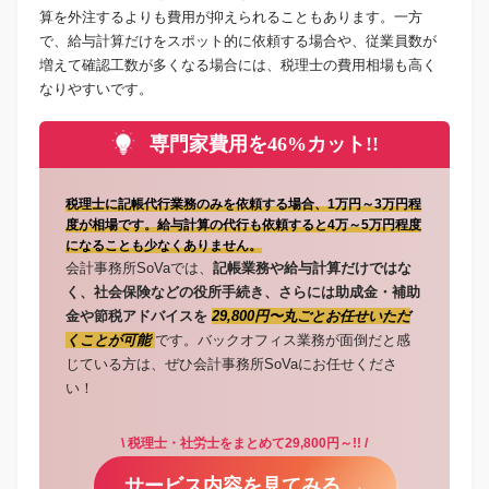
算を外注するよりも費用が抑えられることもあります。一方
で、給与計算だけをスポット的に依頼する場合や、従業員数が
増えて確認工数が多くなる場合には、税理士の費用相場も高く
なりやすいです。
専門家費用を46%カット!!
税理士に記帳代行業務のみを依頼する場合、1万円～3万円程
度が相場です。給与計算の代行も依頼すると4万～5万円程度
になることも少なくありません。
会計事務所SoVaでは、
記帳業務や給与計算だけではな
く、社会保険などの役所手続き、さらには助成金・補助
金や節税アドバイスを
29,800円〜丸ごとお任せいただ
くことが可能
です。バックオフィス業務が面倒だと感
じている方は、ぜひ会計事務所SoVaにお任せくださ
い！
\ 税理士・社労士をまとめて29,800円～!! /
サービス内容を見てみる →