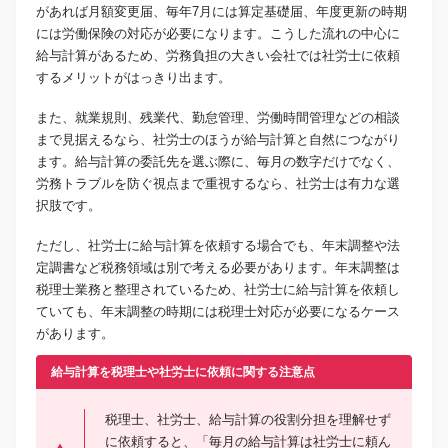
があれば月額変更届、毎年7月には算定基礎届、年度更新の時期
には労働保険の対応が必要になります。こうした流れの中心に
給与計算があるため、労務負担の大きい会社では社労士に依頼
するメリットがはっきり出ます。
また、就業規則、残業代、勤怠管理、労働時間管理などの相談
まで見据えるなら、社労士のほうが給与計算と自然につながり
ます。給与計算の委託先を選ぶ際に、毎月の数字だけでなく、
労務トラブルを防ぐ視点まで重視するなら、社労士は有力な選
択肢です。
ただし、社労士に給与計算を依頼する場合でも、年末調整や法
定調書など税務領域は別で考える必要があります。年末調整は
税理士業務と整理されているため、社労士に給与計算を依頼し
ていても、年末調整の時期には税理士対応が必要になるケース
があります。
給与計算を税理士や社労士に依頼に関する注意点
税理士、社労士、給与計算の役割分担を理解せず
に依頼すると、「毎月の給与計算は社労士に頼ん