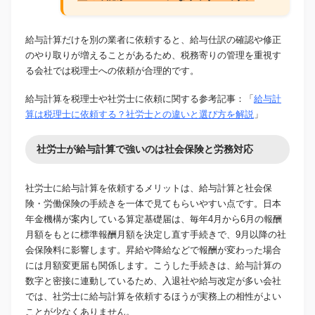
給与計算だけを別の業者に依頼すると、給与仕訳の確認や修正
のやり取りが増えることがあるため、税務寄りの管理を重視す
る会社では税理士への依頼が合理的です。
給与計算を税理士や社労士に依頼に関する参考記事：「
給与計
算は税理士に依頼する？社労士との違いと選び方を解説
」
社労士が給与計算で強いのは社会保険と労務対応
社労士に給与計算を依頼するメリットは、給与計算と社会保
険・労働保険の手続きを一体で見てもらいやすい点です。日本
年金機構が案内している算定基礎届は、毎年4月から6月の報酬
月額をもとに標準報酬月額を決定し直す手続きで、9月以降の社
会保険料に影響します。昇給や降給などで報酬が変わった場合
には月額変更届も関係します。こうした手続きは、給与計算の
数字と密接に連動しているため、入退社や給与改定が多い会社
では、社労士に給与計算を依頼するほうが実務上の相性がよい
ことが少なくありません。