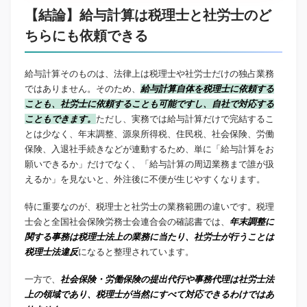
【結論】給与計算は税理士と社労士のど
ちらにも依頼できる
給与計算そのものは、法律上は税理士や社労士だけの独占業務
ではありません。そのため、
給与計算自体を税理士に依頼する
ことも、社労士に依頼することも可能ですし、自社で対応する
こともできます。
ただし、実務では給与計算だけで完結するこ
とは少なく、年末調整、源泉所得税、住民税、社会保険、労働
保険、入退社手続きなどが連動するため、単に「給与計算をお
願いできるか」だけでなく、「給与計算の周辺業務まで誰が扱
えるか」を見ないと、外注後に不便が生じやすくなります。
特に重要なのが、税理士と社労士の業務範囲の違いです。税理
士会と全国社会保険労務士会連合会の確認書では、
年末調整に
関する事務は税理士法上の業務に当たり、社労士が行うことは
税理士法違反
になると整理されています。
一方で、
社会保険・労働保険の提出代行や事務代理は社労士法
上の領域であり、税理士が当然にすべて対応できるわけではあ