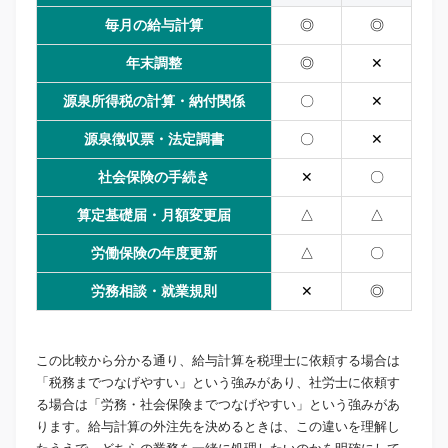
毎月の給与計算
◎
◎
年末調整
◎
✕
源泉所得税の計算・納付関係
〇
✕
源泉徴収票・法定調書
〇
✕
社会保険の手続き
✕
〇
算定基礎届・月額変更届
△
△
労働保険の年度更新
△
〇
労務相談・就業規則
✕
◎
この比較から分かる通り、給与計算を税理士に依頼する場合は
「税務までつなげやすい」という強みがあり、社労士に依頼す
る場合は「労務・社会保険までつなげやすい」という強みがあ
ります。給与計算の外注先を決めるときは、この違いを理解し