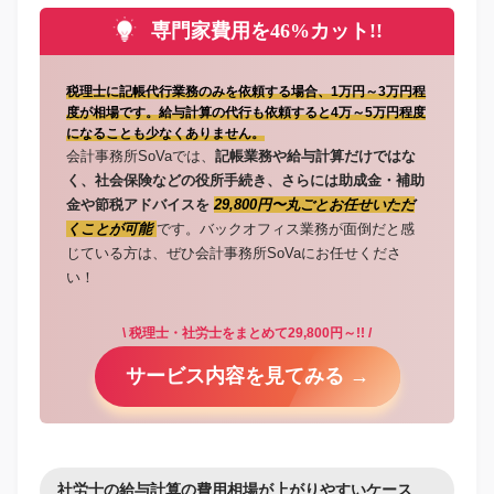
専門家費用を46%カット!!
税理士に記帳代行業務のみを依頼する場合、1万円～3万円程
度が相場です。給与計算の代行も依頼すると4万～5万円程度
になることも少なくありません。
会計事務所SoVaでは、
記帳業務や給与計算だけではな
く、社会保険などの役所手続き、さらには助成金・補助
金や節税アドバイスを
29,800円〜丸ごとお任せいただ
くことが可能
です。バックオフィス業務が面倒だと感
じている方は、ぜひ会計事務所SoVaにお任せくださ
い！
\ 税理士・社労士をまとめて29,800円～!! /
サービス内容を見てみる →
社労士の給与計算の費用相場が上がりやすいケース