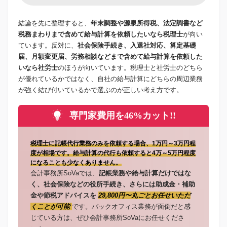
結論を先に整理すると、
年末調整や源泉所得税、法定調書など
税務まわりまで含めて給与計算を依頼したいなら税理士
が向い
ています。反対に、
社会保険手続き、入退社対応、算定基礎
届、月額変更届、労務相談などまで含めて給与計算を依頼した
いなら社労士
のほうが向いています。税理士と社労士のどちら
が優れているかではなく、自社の給与計算にどちらの周辺業務
が強く結び付いているかで選ぶのが正しい考え方です。
専門家費用を46%カット!!
税理士に記帳代行業務のみを依頼する場合、1万円～3万円程
度が相場です。給与計算の代行も依頼すると4万～5万円程度
になることも少なくありません。
会計事務所SoVaでは、
記帳業務や給与計算だけではな
く、社会保険などの役所手続き、さらには助成金・補助
金や節税アドバイスを
29,800円〜丸ごとお任せいただ
くことが可能
です。バックオフィス業務が面倒だと感
じている方は、ぜひ会計事務所SoVaにお任せくださ