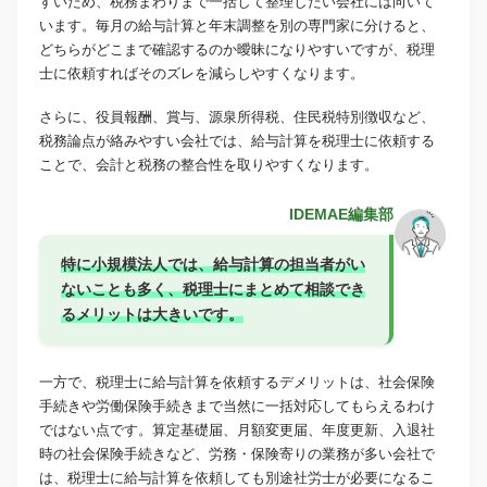
すいため、税務まわりまで一括して整理したい会社には向いて
います。毎月の給与計算と年末調整を別の専門家に分けると、
どちらがどこまで確認するのか曖昧になりやすいですが、税理
士に依頼すればそのズレを減らしやすくなります。
さらに、役員報酬、賞与、源泉所得税、住民税特別徴収など、
税務論点が絡みやすい会社では、給与計算を税理士に依頼する
ことで、会計と税務の整合性を取りやすくなります。
IDEMAE編集部
特に小規模法人では、給与計算の担当者がい
ないことも多く、税理士にまとめて相談でき
るメリットは大きいです。
一方で、税理士に給与計算を依頼するデメリットは、社会保険
手続きや労働保険手続きまで当然に一括対応してもらえるわけ
ではない点です。算定基礎届、月額変更届、年度更新、入退社
時の社会保険手続きなど、労務・保険寄りの業務が多い会社で
は、税理士に給与計算を依頼しても別途社労士が必要になるこ