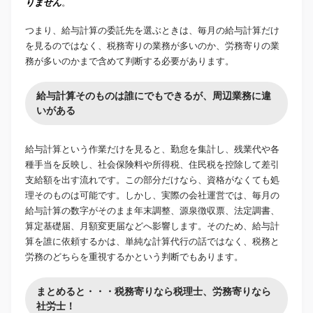
りません
。
つまり、給与計算の委託先を選ぶときは、毎月の給与計算だけ
を見るのではなく、税務寄りの業務が多いのか、労務寄りの業
務が多いのかまで含めて判断する必要があります。
給与計算そのものは誰にでもできるが、周辺業務に違
いがある
給与計算という作業だけを見ると、勤怠を集計し、残業代や各
種手当を反映し、社会保険料や所得税、住民税を控除して差引
支給額を出す流れです。この部分だけなら、資格がなくても処
理そのものは可能です。しかし、実際の会社運営では、毎月の
給与計算の数字がそのまま年末調整、源泉徴収票、法定調書、
算定基礎届、月額変更届などへ影響します。そのため、給与計
算を誰に依頼するかは、単純な計算代行の話ではなく、税務と
労務のどちらを重視するかという判断でもあります。
まとめると・・・税務寄りなら税理士、労務寄りなら
社労士！