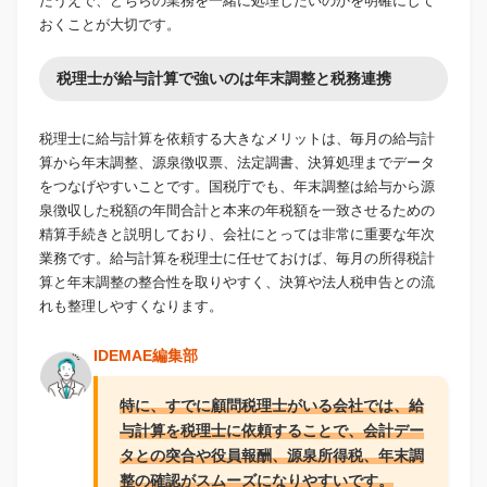
たうえで、どちらの業務を一緒に処理したいのかを明確にして
おくことが大切です。
税理士が給与計算で強いのは年末調整と税務連携
税理士に給与計算を依頼する大きなメリットは、毎月の給与計
算から年末調整、源泉徴収票、法定調書、決算処理までデータ
をつなげやすいことです。国税庁でも、年末調整は給与から源
泉徴収した税額の年間合計と本来の年税額を一致させるための
精算手続きと説明しており、会社にとっては非常に重要な年次
業務です。給与計算を税理士に任せておけば、毎月の所得税計
算と年末調整の整合性を取りやすく、決算や法人税申告との流
れも整理しやすくなります。
IDEMAE編集部
特に、すでに顧問税理士がいる会社では、給
与計算を税理士に依頼することで、会計デー
タとの突合や役員報酬、源泉所得税、年末調
整の確認がスムーズになりやすいです。