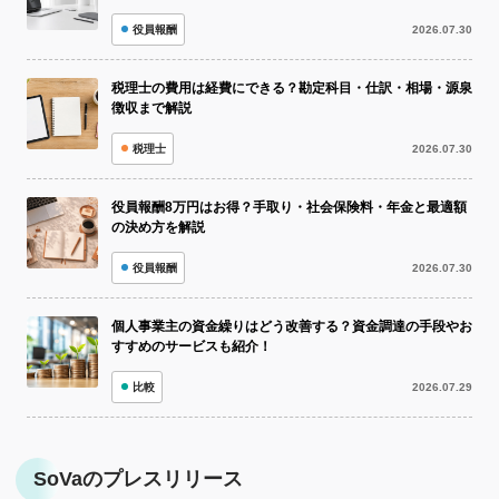
役員報酬
2026.07.30
税理士の費用は経費にできる？勘定科目・仕訳・相場・源泉
徴収まで解説
税理士
2026.07.30
役員報酬8万円はお得？手取り・社会保険料・年金と最適額
の決め方を解説
役員報酬
2026.07.30
個人事業主の資金繰りはどう改善する？資金調達の手段やお
すすめのサービスも紹介！
比較
2026.07.29
SoVaのプレスリリース