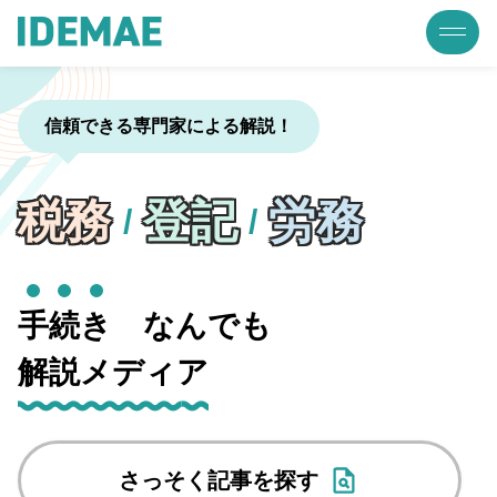
信頼できる専門家による解説！
税務
登記
労務
/
/
手
続
き
なんでも
解説メディア
さっそく記事を探す