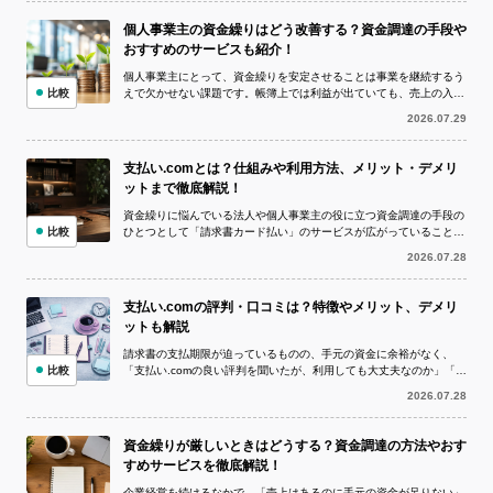
個人事業主の資金繰りはどう改善する？資金調達の手段や
おすすめのサービスも紹介！
個人事業主にとって、資金繰りを安定させることは事業を継続するう
比較
えで欠かせない課題です。帳簿上では利益が出ていても、売上の入金
より仕入代金や外注費、家賃、税金など...
2026.07.29
支払い.comとは？仕組みや利用方法、メリット・デメリ
ットまで徹底解説！
資金繰りに悩んでいる法人や個人事業主の役に立つ資金調達の手段の
比較
ひとつとして「請求書カード払い」のサービスが広がっていることを
ご存知でしょうか。 請求書カード払い...
2026.07.28
支払い.comの評判・口コミは？特徴やメリット、デメリ
ットも解説
請求書の支払期限が迫っているものの、手元の資金に余裕がなく、
比較
「支払い.comの良い評判を聞いたが、利用しても大丈夫なのか」「実
際の評判や口コミを確認してから申し...
2026.07.28
資金繰りが厳しいときはどうする？資金調達の方法やおす
すめサービスを徹底解説！
企業経営を続けるなかで、「売上はあるのに手元の資金が足りない」