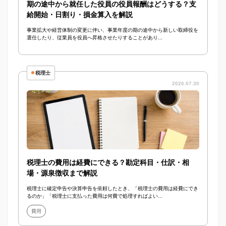
期の途中から就任した役員の役員報酬はどうする？支
給開始・日割り・損金算入を解説
事業拡大や経営体制の変更に伴い、事業年度の期の途中から新しい取締役を
選任したり、従業員を役員へ昇格させたりすることがあり...
税理士
2026.07.30
税理士の費用は経費にできる？勘定科目・仕訳・相
場・源泉徴収まで解説
税理士に確定申告や決算申告を依頼したとき、「税理士の費用は経費にでき
るのか」「税理士に支払った費用は何費で処理すればよい...
費用