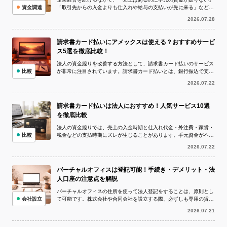
資金調達
「取引先からの入金よりも仕入れや給与の支払いが先に来る」など、
資金繰りが厳しい状況に陥ることは珍し...
2026.07.28
請求書カード払いにアメックスは使える？おすすめサービ
ス5選を徹底比較！
法人の資金繰りを改善する方法として、請求書カード払いのサービス
比較
が非常に注目されています。請求書カード払いとは、銀行振込で支払
う予定の請求書をクレジットカードで決...
2026.07.22
請求書カード払いは法人におすすめ！人気サービス10選
を徹底比較
法人の資金繰りでは、売上の入金時期と仕入れ代金・外注費・家賃・
比較
税金などの支払時期にズレが生じることがあります。手元資金が不足
している状況でも、取引先への支払いを...
2026.07.22
バーチャルオフィスは登記可能！手続き・デメリット・法
人口座の注意点を解説
バーチャルオフィスの住所を使って法人登記をすることは、原則とし
会社設立
て可能です。株式会社や合同会社を設立する際、必ずしも専用の賃貸
オフィスを借りなければならないわけで...
2026.07.21