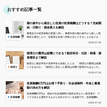
おすすめ記事一覧
期の途中から就任した役員の役員報酬はどうする？支給開
始・日割り・損金算入を解説
事業拡大や経営体制の変更に伴い、事業年度の期の途中から新しい取
役員報酬
締役を選任したり、従業員を役員へ昇格させたりすることがありま
す。このとき問題になりやすいのが、期の...
2026.07.30
税理士の費用は経費にできる？勘定科目・仕訳・相場・源
泉徴収まで解説
税理士に確定申告や決算申告を依頼したとき、「税理士の費用は経費
税理士
にできるのか」「税理士に支払った費用は何費で処理すればよいの
か」と疑問に思う方は多いでしょう。 I...
2026.07.30
役員報酬8万円はお得？手取り・社会保険料・年金と最適
額の決め方を解説
役員報酬8万円は、税金や社会保険料の負担を抑えたい経営者や、マ
役員報酬
イクロ法人を運営する人から注目されている金額です。役員報酬8万
円を1年間受け取ると年収は96万円と...
2026.07.30