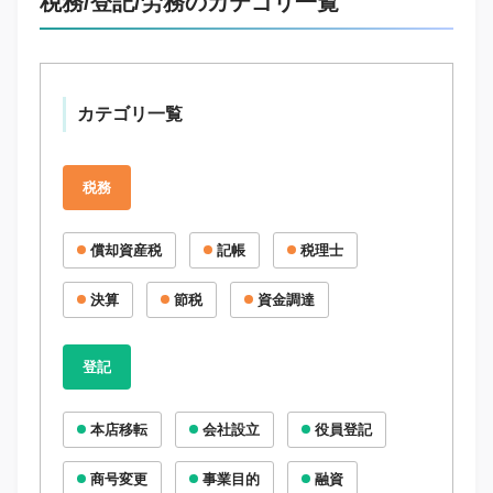
税務/登記/労務のカテゴリ一覧
カテゴリ一覧
税務
償却資産税
記帳
税理士
決算
節税
資金調達
登記
本店移転
会社設立
役員登記
商号変更
事業目的
融資