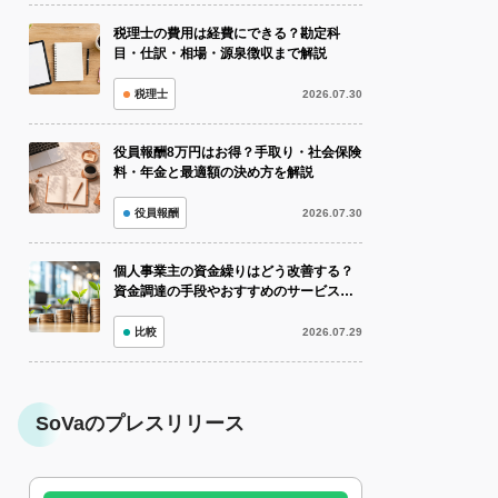
税理士の費用は経費にできる？勘定科
目・仕訳・相場・源泉徴収まで解説
税理士
2026.07.30
役員報酬8万円はお得？手取り・社会保険
料・年金と最適額の決め方を解説
役員報酬
2026.07.30
個人事業主の資金繰りはどう改善する？
資金調達の手段やおすすめのサービスも
紹介！
比較
2026.07.29
SoVaのプレスリリース