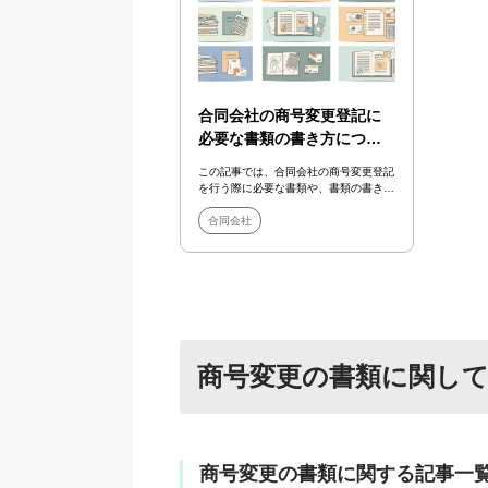
合同会社の商号変更登記に
必要な書類の書き方につい
て解説
この記事では、合同会社の商号変更登記
を行う際に必要な書類や、書類の書き方
について記載例を交えながら解説を行い
ます。 合同...
合同会社
商号変更の書類に関し
商号変更の書類に関する記事一