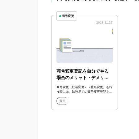
商号変更
2023.11.27
商号変更登記を自分でやる
場合のメリット・デメリッ
トと費用を解説
商号変更（社名変更）（社名変更）を行
う際には、法務局での商号変更登記を行
う必要があります。また、商号変更登記
を行なった後...
費用