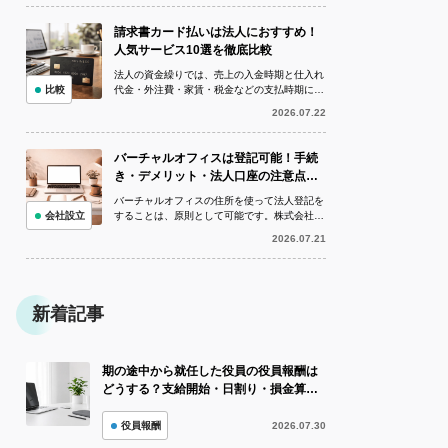
請求書カード払いは法人におすすめ！
人気サービス10選を徹底比較
法人の資金繰りでは、売上の入金時期と仕入れ
比較
代金・外注費・家賃・税金などの支払時期にズ
レが生じることがあります。手元資金が不足し
2026.07.22
ている状況でも、取引先への支払いを...
バーチャルオフィスは登記可能！手続
き・デメリット・法人口座の注意点を
解説
バーチャルオフィスの住所を使って法人登記を
会社設立
することは、原則として可能です。株式会社や
合同会社を設立する際、必ずしも専用の賃貸オ
2026.07.21
フィスを借りなければならないわけで...
新着記事
期の途中から就任した役員の役員報酬は
どうする？支給開始・日割り・損金算入
を解説
役員報酬
2026.07.30