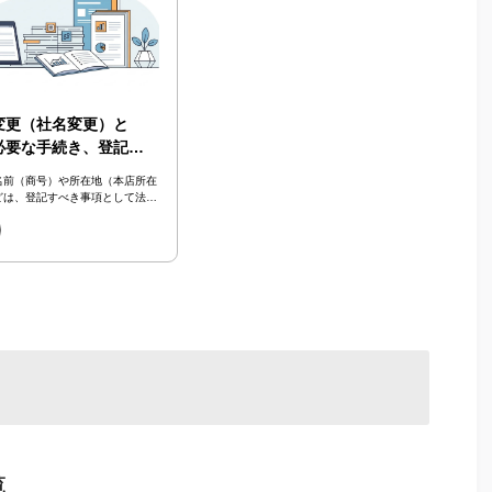
変更（社名変更）と
必要な手続き、登記申
やり方を解説
名前（商号）や所在地（本店所在
どは、登記すべき事項として法律
定められています。商号変更（社
をは...
て
覧