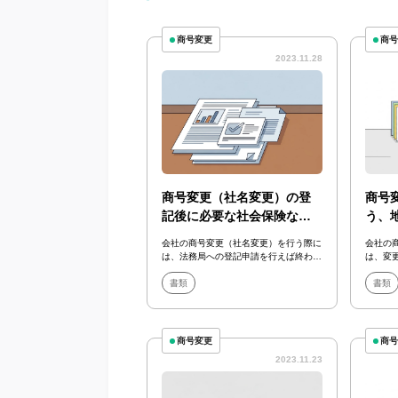
商号変更
商
2023.11.28
商号変更（社名変更）の登
商号
記後に必要な社会保険など
う、
の労務手続きについて解説
のや
会社の商号変更（社名変更）を行う際に
会社の
は、法務局への登記申請を行えば終わり
は、変
というわけではありません。法務局への
ありま
登記申請後に...
書類
登記の手
書類
商号変更
商
2023.11.23