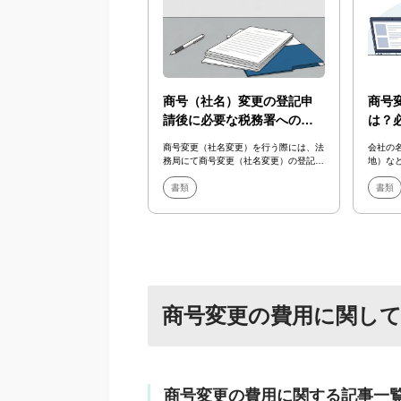
商号（社名）変更の登記申
商号
請後に必要な税務署への書
は？
類提出について解説
請の
商号変更（社名変更）を行う際には、法
会社の
務局にて商号変更（社名変更）の登記申
地）な
請を行う必要があります。商号変更の登
として
記申請を行え...
書類
名変更）
書類
商号変更の費用に関し
商号変更の費用に関する記事一