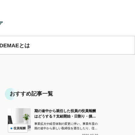
ア
IDEMAEとは
おすすめ記事一覧
期の途中から就任した役員の役員報酬
はどうする？支給開始・日割り・損金
算入を解説
事業拡大や経営体制の変更に伴い、事業年度の
役員報酬
期の途中から新しい取締役を選任したり、従業
員を役員へ昇格させたりすることがあります。