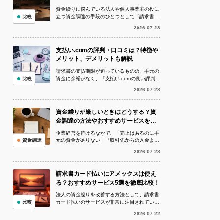
資金繰りに悩んでいる法人や個人事業主の役に
比較
立つ資金調達の手段のひとつとして「請求書カ
ード払い」のサービスが広がっていることをご
2026.07.28
存知でしょうか。 請求書カード払い...
支払い.comの評判・口コミは？特徴や
メリット、デメリットも解説
請求書の支払期限が迫っているものの、手元の
比較
資金に余裕がなく、「支払い.comの良い評判を
聞いたが、利用しても大丈夫なのか」「実際の
2026.07.28
評判や口コミを確認してから申し...
資金繰りが厳しいときはどうする？資
金調達の方法やおすすめサービスを徹
底解説！
企業経営を続けるなかで、「売上はあるのに手
資金調達
元の資金が足りない」「取引先からの入金より
も仕入れや給与の支払いが先に来る」など、資
2026.07.28
金繰りが厳しい状況に陥ることは珍し...
請求書カード払いにアメックスは使え
る？おすすめサービス5選を徹底比較！
法人の資金繰りを改善する方法として、請求書
比較
カード払いのサービスが非常に注目されていま
す。請求書カード払いとは、銀行振込で支払う
2026.07.22
予定の請求書をクレジットカードで決...