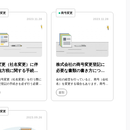
号変更
商号変更
2023.11.28
2023.11.28
変更（社名変更）に伴
株式会社の商号変更登記に
地方税に関する手続き
必要な書類の書き方につい
り方について解説
て解説
商号変更（社名変更）を行う際に
会社の経営を行っていると、商号（会社
更登記の手続きを必ず行う必要が
名）を変更する場合もあります。商号を
す。商号変更（社名変更）の変更
変更する際には、商号変更登記と呼ばれ
続き...
る登記手続き...
書類
号変更
2023.09.26