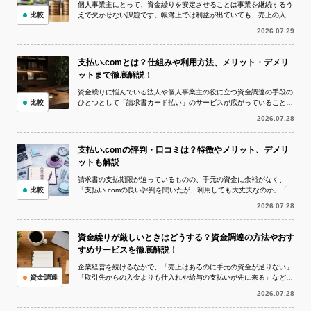
個人事業主にとって、資金繰りを安定させることは事業を継続するう
比較
えで欠かせない課題です。帳簿上では利益が出ていても、売上の入金
より仕入代金や外注費、家賃、税金など...
2026.07.29
支払い.comとは？仕組みや利用方法、メリット・デメリ
ットまで徹底解説！
資金繰りに悩んでいる法人や個人事業主の役に立つ資金調達の手段の
比較
ひとつとして「請求書カード払い」のサービスが広がっていることを
ご存知でしょうか。 請求書カード払い...
2026.07.28
支払い.comの評判・口コミは？特徴やメリット、デメリ
ットも解説
請求書の支払期限が迫っているものの、手元の資金に余裕がなく、
比較
「支払い.comの良い評判を聞いたが、利用しても大丈夫なのか」「実
際の評判や口コミを確認してから申し...
2026.07.28
資金繰りが厳しいときはどうする？資金調達の方法やおす
すめサービスを徹底解説！
企業経営を続けるなかで、「売上はあるのに手元の資金が足りない」
資金調達
「取引先からの入金よりも仕入れや給与の支払いが先に来る」など、
資金繰りが厳しい状況に陥ることは珍し...
2026.07.28