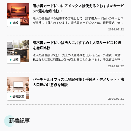
請求書カード払いにアメックスは使える？おすすめサービ
ス5選を徹底比較！
法人の資金繰りを改善する方法として、請求書カード払いのサービス
比較
が非常に注目されています。請求書カード払いとは、銀行振込で支払
う予定の請求書をクレジットカードで決...
2026.07.22
請求書カード払いは法人におすすめ！人気サービス10選
を徹底比較
法人の資金繰りでは、売上の入金時期と仕入れ代金・外注費・家賃・
比較
税金などの支払時期にズレが生じることがあります。手元資金が不足
している状況でも、取引先への支払いを...
2026.07.22
バーチャルオフィスは登記可能！手続き・デメリット・法
人口座の注意点を解説
...
会社設立
2026.07.21
新着記事