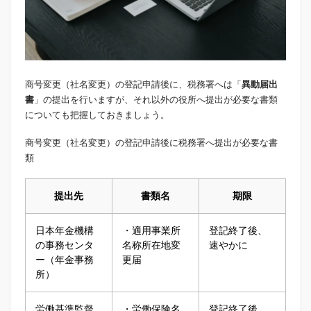
商号変更（社名変更）の登記申請後に、税務署へは「
異動届出
書
」の提出を行いますが、それ以外の役所へ提出が必要な書類
についても把握しておきましょう。
商号変更（社名変更）の登記申請後に税務署へ提出が必要な書
類
提出先
書類名
期限
日本年金機構
・適用事業所
登記終了後、
の事務センタ
名称所在地変
速やかに
ー（年金事務
更届
所）
労働基準監督
・労働保険名
登記終了後、