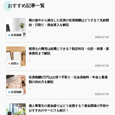
おすすめ記事一覧
期の途中から就任した役員の役員報酬はどうする？支給開
始・日割り・損金算入を解説
...
役員報酬
2026.07.30
税理士の費用は経費にできる？勘定科目・仕訳・相場・源
泉徴収まで解説
...
税理士
2026.07.30
役員報酬8万円はお得？手取り・社会保険料・年金と最適
額の決め方を解説
...
役員報酬
2026.07.30
個人事業主の資金繰りはどう改善する？資金調達の手段や
おすすめのサービスも紹介！