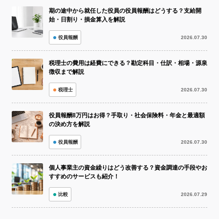
期の途中から就任した役員の役員報酬はどうする？支給開
始・日割り・損金算入を解説
役員報酬
2026.07.30
税理士の費用は経費にできる？勘定科目・仕訳・相場・源泉
徴収まで解説
税理士
2026.07.30
役員報酬8万円はお得？手取り・社会保険料・年金と最適額
の決め方を解説
役員報酬
2026.07.30
個人事業主の資金繰りはどう改善する？資金調達の手段やお
すすめのサービスも紹介！
比較
2026.07.29