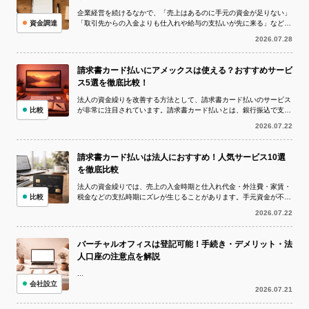
企業経営を続けるなかで、「売上はあるのに手元の資金が足りない」
資金調達
「取引先からの入金よりも仕入れや給与の支払いが先に来る」など、
資金繰りが厳しい状況に陥ることは珍し...
2026.07.28
請求書カード払いにアメックスは使える？おすすめサービ
ス5選を徹底比較！
法人の資金繰りを改善する方法として、請求書カード払いのサービス
比較
が非常に注目されています。請求書カード払いとは、銀行振込で支払
う予定の請求書をクレジットカードで決...
2026.07.22
請求書カード払いは法人におすすめ！人気サービス10選
を徹底比較
法人の資金繰りでは、売上の入金時期と仕入れ代金・外注費・家賃・
比較
税金などの支払時期にズレが生じることがあります。手元資金が不足
している状況でも、取引先への支払いを...
2026.07.22
バーチャルオフィスは登記可能！手続き・デメリット・法
人口座の注意点を解説
...
会社設立
2026.07.21