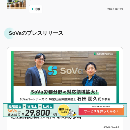
比較
2026.07.29
SoVaのプレスリリース
SoVa労務分野の対応領域拡大！SoVaパートナーズに、特
定社会保険労務士の石田 朋久氏が参画
2026.01.14