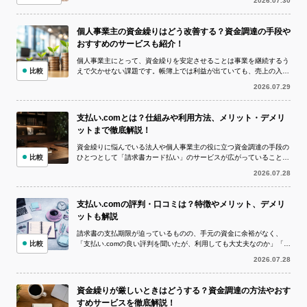
2026.07.30
個人事業主の資金繰りはどう改善する？資金調達の手段や
おすすめのサービスも紹介！
個人事業主にとって、資金繰りを安定させることは事業を継続するう
比較
えで欠かせない課題です。帳簿上では利益が出ていても、売上の入金
より仕入代金や外注費、家賃、税金など...
2026.07.29
支払い.comとは？仕組みや利用方法、メリット・デメリ
ットまで徹底解説！
資金繰りに悩んでいる法人や個人事業主の役に立つ資金調達の手段の
比較
ひとつとして「請求書カード払い」のサービスが広がっていることを
ご存知でしょうか。 請求書カード払い...
2026.07.28
支払い.comの評判・口コミは？特徴やメリット、デメリ
ットも解説
請求書の支払期限が迫っているものの、手元の資金に余裕がなく、
比較
「支払い.comの良い評判を聞いたが、利用しても大丈夫なのか」「実
際の評判や口コミを確認してから申し...
2026.07.28
資金繰りが厳しいときはどうする？資金調達の方法やおす
すめサービスを徹底解説！