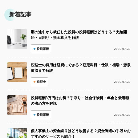
新着記事
期の途中から就任した役員の役員報酬はどうする？支給開
始・日割り・損金算入を解説
役員報酬
2026.07.30
税理士の費用は経費にできる？勘定科目・仕訳・相場・源泉
徴収まで解説
税理士
2026.07.30
役員報酬8万円はお得？手取り・社会保険料・年金と最適額
の決め方を解説
役員報酬
2026.07.30
個人事業主の資金繰りはどう改善する？資金調達の手段やお
すすめのサービスも紹介！