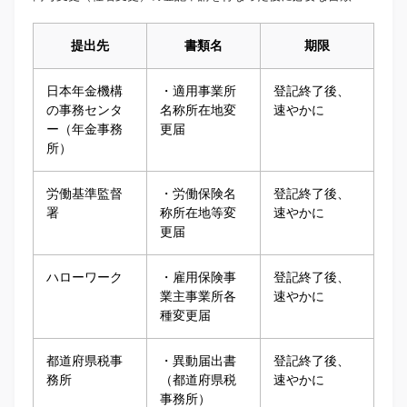
提出先
書類名
期限
日本年金機構
・適用事業所
登記終了後、
の事務センタ
名称所在地変
速やかに
ー（年金事務
更届
所）
労働基準監督
・労働保険名
登記終了後、
署
称所在地等変
速やかに
更届
ハローワーク
・雇用保険事
登記終了後、
業主事業所各
速やかに
種変更届
都道府県税事
・異動届出書
登記終了後、
務所
（都道府県税
速やかに
事務所）