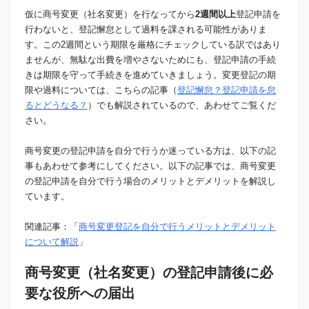
仮に商号変更（社名変更）を行なってから
2週間以上
登記申請を
行わないと、登記懈怠として過料を課される可能性がありま
す。この2週間という期限を厳格にチェックしている訳ではあり
ませんが、無駄な出費を増やさないためにも、登記申請の手続
きは期限を守って手続きを進めていきましょう。変更登記の期
限や過料については、こちらの記事（
登記懈怠？登記申請を怠
るとどうなる？
）でも解説されているので、あわせてご覧くだ
さい。
商号変更の登記申請を自分で行うか迷っている方は、以下の記
事もあわせて参考にしてください。以下の記事では、商号変更
の登記申請を自分で行う場合のメリットとデメリットを解説し
ています。
関連記事：「
商号変更登記を自分で行うメリットとデメリット
について解説
」
商号変更（社名変更）の登記申請後に必
要な役所への届出