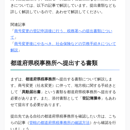
きについては、以下の記事で解説しています。提出書類なども
詳しく解説しているので、あわせて解説してください。
関連記事
「
商号変更の登記申請後に行う、税務署への提出書類につい
て
」
「
商号変更後にやるべき、社会保険などの労務手続きについて
解説
」
都道府県税事務所へ提出する書類
まずは、
都道府県税事務所
へ提出する書類について解説しま
す。商号変更（社名変更）に伴って、地方税に関する手続きと
して「
異動届出書
」という書類を都道府県税事務所へ提出する
必要があります。また、添付書類として「
登記簿謄本
」もあわ
せて提出する必要があります。
提出先である自社の都道府県税事務所を確認したい方は、こち
らの記事（
管轄の都道府県税事務所の確認方法
）から確認を行
いましょう。