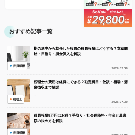
おすすめ記事一覧
期の途中から就任した役員の役員報酬はどうする？支給開
始・日割り・損金算入を解説
...
役員報酬
2026.07.30
税理士の費用は経費にできる？勘定科目・仕訳・相場・源
泉徴収まで解説
...
税理士
2026.07.30
役員報酬8万円はお得？手取り・社会保険料・年金と最適
額の決め方を解説
...
役員報酬