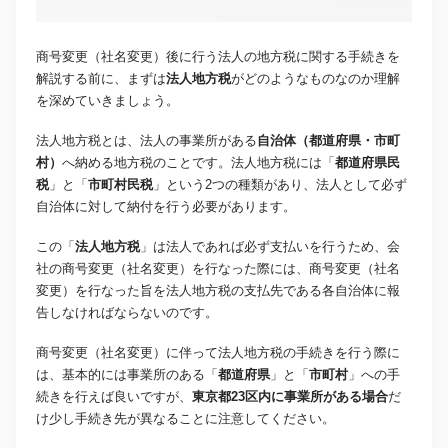
商号変更（社名変更）後に行う法人の地方税に関する手続きを
解説する前に、まずは
法人地方税
がどのようなものなのか理解
を深めていきましょう。
法人地方税とは、法人の事業所がある
自治体（都道府県・市町
村）
へ納める地方税のことです。法人地方税には「
都道府県民
税
」と「
市町村民税
」という2つの種類があり、法人として必ず
自治体に対して納付を行う必要があります。
この「
法人地方税
」は法人であれば必ず支払いを行うため、会
社の商号変更（社名変更）を行なった際には、商号変更（社名
変更）を行なった旨を法人地方税の支払先である各自治体に報
告しなければならないのです。
商号変更（社名変更）に伴って法人地方税の手続きを行う際に
は、基本的には事業所のある「
都道府県
」と「
市町村
」への手
続きを行えば良いですが、
東京都23区内に事業所がある場合
だ
け少し手続き先が異なることに注意してください。