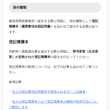
添付書類
都道府県税事務所へ提出する際と同様に、添付書類として
登記
簿謄本（履歴事項全部証明書）
をあわせて提出する必要があり
ます。
登記簿謄本
市町村へ異動届出書を提出する際も同様に、
商号変更（社名変
更）が反映された登記簿謄本
の提出を行なってください。
登記簿謄本の取得については、以下の記事もあわせてご覧くだ
さい。
参考記事
「
法人の登記事項証明書等を取得される方へ｜法務省
」
「
法人の登記簿謄本とは？登記簿謄本の種類や取得方法につい
て解説します
」