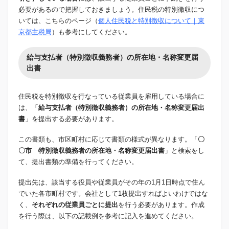
必要があるので把握しておきましょう。住民税の特別徴収につ
いては、こちらのページ（
個人住民税と特別徴収について｜東
京都主税局
）も参考にしてください。
給与支払者（特別徴収義務者）の所在地・名称変更届
出書
住民税を特別徴収を行なっている従業員を雇用している場合に
は、「
給与支払者（特別徴収義務者）の所在地・名称変更届出
書
」を提出する必要があります。
この書類も、市区町村に応じて書類の様式が異なります。「
〇
〇市 特別徴収義務者の所在地・名称変更届出書
」と検索をし
て、提出書類の準備を行ってください。
提出先は、該当する役員や従業員がその年の1月1日時点で住ん
でいた各市町村です。会社として1枚提出すればよいわけではな
く、
それぞれの従業員ごとに提出
を行う必要があります。作成
を行う際は、以下の記載例を参考に記入を進めてください。