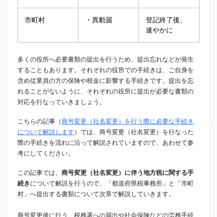
市町村
・異動届
登記終了後、
速やかに
多くの役所へ必要書類の提出を行うため、提出忘れなどが発生
することもあります。それぞれの役所での手続きは、ご自身を
含め従業員の方の保険や税金に影響する手続きです。提出を忘
れることがないように、それぞれの役所に提出が必要な書類の
対応を行なっていきましょう。
こちらの記事（
商号変更（社名変更）を行う際に必要な手続き
について解説します
）では、商号変更（社名変更）を行なった
際の手続きを流れに沿って解説されていますので、あわせて参
考にしてください。
この記事では、
商号変更（社名変更）に伴う地方税に関する手
続き
について解説を行うので、「都道府県税事務所」と「市町
村」へ提出する書類について次章で解説していきます。
商号変更後に行う、税務署への届出や社会保険などの労務手続