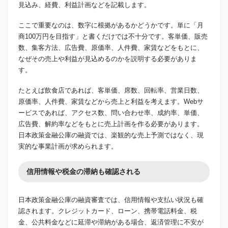
見込み、経費、利益計画などを記載します。
ここで重要なのは、数字に根拠があるかどうかです。単に「月
商100万円を目指す」と書くだけでは不十分です。客単価、販売
数、集客方法、広告費、原価率、人件費、家賃などをもとに、
なぜその売上や利益が見込めるのかを説明する必要がありま
す。
たとえば飲食店であれば、客単価、席数、回転率、営業日数、
原価率、人件費、家賃などから売上と利益を考えます。Webサ
ービスであれば、アクセス数、問い合わせ率、成約率、単価、
広告費、解約率などをもとに売上計画を作る必要があります。
日本政策金融公庫の融資では、楽観的な売上予測ではなく、現
実的な事業計画が求められます。
信用情報や税金の滞納も確認される
日本政策金融公庫の融資審査では、信用情報や支払い状況も確
認されます。クレジットカード、ローン、携帯電話料金、税
金、公共料金などに延滞や滞納がある場合、返済管理に不安が