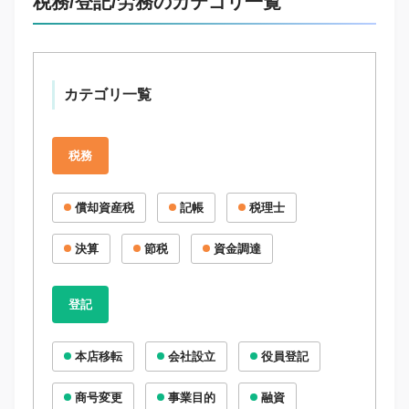
税務/登記/労務のカテゴリ一覧
カテゴリ一覧
税務
償却資産税
記帳
税理士
決算
節税
資金調達
登記
本店移転
会社設立
役員登記
商号変更
事業目的
融資