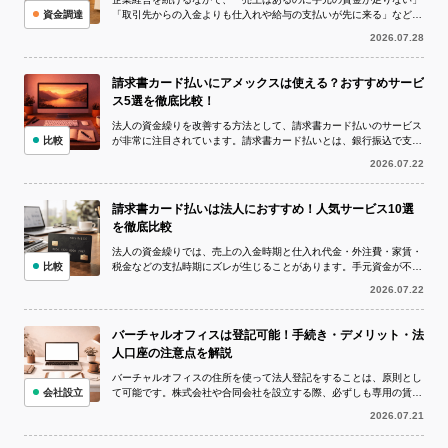
資金調達
「取引先からの入金よりも仕入れや給与の支払いが先に来る」など、
資金繰りが厳しい状況に陥ることは珍し...
2026.07.28
請求書カード払いにアメックスは使える？おすすめサービ
ス5選を徹底比較！
法人の資金繰りを改善する方法として、請求書カード払いのサービス
比較
が非常に注目されています。請求書カード払いとは、銀行振込で支払
う予定の請求書をクレジットカードで決...
2026.07.22
請求書カード払いは法人におすすめ！人気サービス10選
を徹底比較
法人の資金繰りでは、売上の入金時期と仕入れ代金・外注費・家賃・
比較
税金などの支払時期にズレが生じることがあります。手元資金が不足
している状況でも、取引先への支払いを...
2026.07.22
バーチャルオフィスは登記可能！手続き・デメリット・法
人口座の注意点を解説
バーチャルオフィスの住所を使って法人登記をすることは、原則とし
会社設立
て可能です。株式会社や合同会社を設立する際、必ずしも専用の賃貸
オフィスを借りなければならないわけで...
2026.07.21