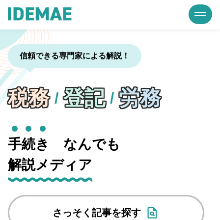
信頼できる専門家による解説！
税務
登記
労務
/
/
手
続
き
なんでも
解説メディア
さっそく記事を探す