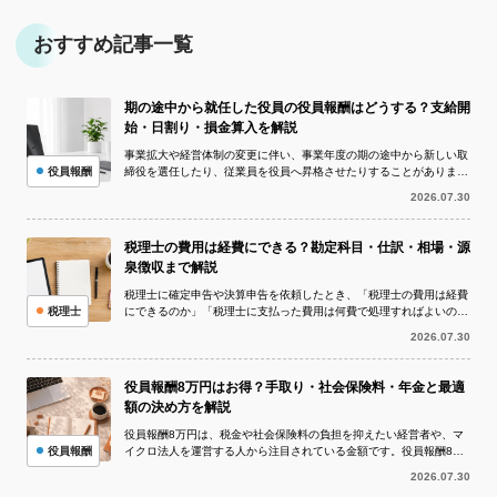
おすすめ記事一覧
期の途中から就任した役員の役員報酬はどうする？支給開
始・日割り・損金算入を解説
事業拡大や経営体制の変更に伴い、事業年度の期の途中から新しい取
役員報酬
締役を選任したり、従業員を役員へ昇格させたりすることがありま
す。このとき問題になりやすいのが、期の...
2026.07.30
税理士の費用は経費にできる？勘定科目・仕訳・相場・源
泉徴収まで解説
税理士に確定申告や決算申告を依頼したとき、「税理士の費用は経費
税理士
にできるのか」「税理士に支払った費用は何費で処理すればよいの
か」と疑問に思う方は多いでしょう。 I...
2026.07.30
役員報酬8万円はお得？手取り・社会保険料・年金と最適
額の決め方を解説
役員報酬8万円は、税金や社会保険料の負担を抑えたい経営者や、マ
役員報酬
イクロ法人を運営する人から注目されている金額です。役員報酬8万
円を1年間受け取ると年収は96万円と...
2026.07.30