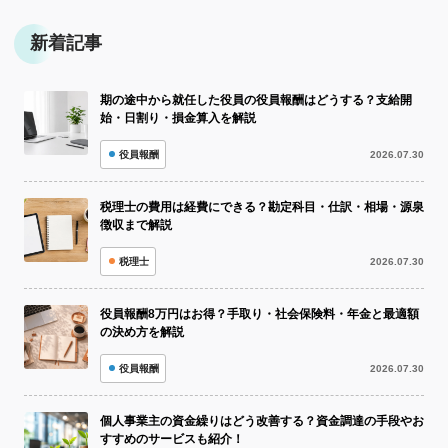
新着記事
期の途中から就任した役員の役員報酬はどうする？支給開
始・日割り・損金算入を解説
役員報酬
2026.07.30
税理士の費用は経費にできる？勘定科目・仕訳・相場・源泉
徴収まで解説
税理士
2026.07.30
役員報酬8万円はお得？手取り・社会保険料・年金と最適額
の決め方を解説
役員報酬
2026.07.30
個人事業主の資金繰りはどう改善する？資金調達の手段やお
すすめのサービスも紹介！