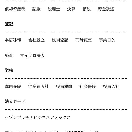
償却資産税
記帳
税理士
決算
節税
資金調達
登記
本店移転
会社設立
役員登記
商号変更
事業目的
融資
マイクロ法人
労務
雇用保険
従業員入社
役員報酬
社会保険
役員入社
法人カード
セゾンプラチナビジネスアメックス