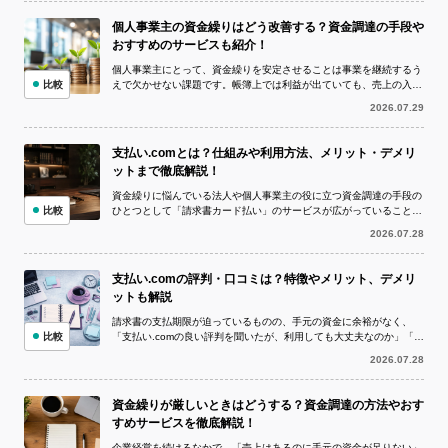
個人事業主の資金繰りはどう改善する？資金調達の手段や
おすすめのサービスも紹介！
個人事業主にとって、資金繰りを安定させることは事業を継続するう
比較
えで欠かせない課題です。帳簿上では利益が出ていても、売上の入金
より仕入代金や外注費、家賃、税金など...
2026.07.29
支払い.comとは？仕組みや利用方法、メリット・デメリ
ットまで徹底解説！
資金繰りに悩んでいる法人や個人事業主の役に立つ資金調達の手段の
比較
ひとつとして「請求書カード払い」のサービスが広がっていることを
ご存知でしょうか。 請求書カード払い...
2026.07.28
支払い.comの評判・口コミは？特徴やメリット、デメリ
ットも解説
請求書の支払期限が迫っているものの、手元の資金に余裕がなく、
比較
「支払い.comの良い評判を聞いたが、利用しても大丈夫なのか」「実
際の評判や口コミを確認してから申し...
2026.07.28
資金繰りが厳しいときはどうする？資金調達の方法やおす
すめサービスを徹底解説！
企業経営を続けるなかで、「売上はあるのに手元の資金が足りない」