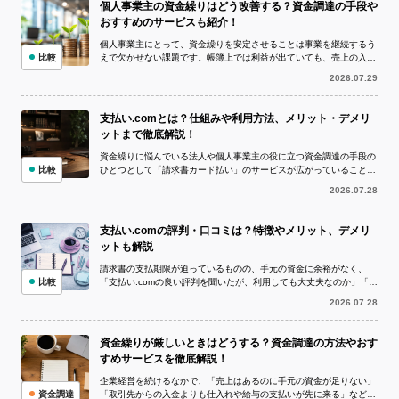
個人事業主の資金繰りはどう改善する？資金調達の手段や
おすすめのサービスも紹介！
個人事業主にとって、資金繰りを安定させることは事業を継続するう
比較
えで欠かせない課題です。帳簿上では利益が出ていても、売上の入金
より仕入代金や外注費、家賃、税金など...
2026.07.29
支払い.comとは？仕組みや利用方法、メリット・デメリ
ットまで徹底解説！
資金繰りに悩んでいる法人や個人事業主の役に立つ資金調達の手段の
比較
ひとつとして「請求書カード払い」のサービスが広がっていることを
ご存知でしょうか。 請求書カード払い...
2026.07.28
支払い.comの評判・口コミは？特徴やメリット、デメリ
ットも解説
請求書の支払期限が迫っているものの、手元の資金に余裕がなく、
比較
「支払い.comの良い評判を聞いたが、利用しても大丈夫なのか」「実
際の評判や口コミを確認してから申し...
2026.07.28
資金繰りが厳しいときはどうする？資金調達の方法やおす
すめサービスを徹底解説！
企業経営を続けるなかで、「売上はあるのに手元の資金が足りない」
資金調達
「取引先からの入金よりも仕入れや給与の支払いが先に来る」など、