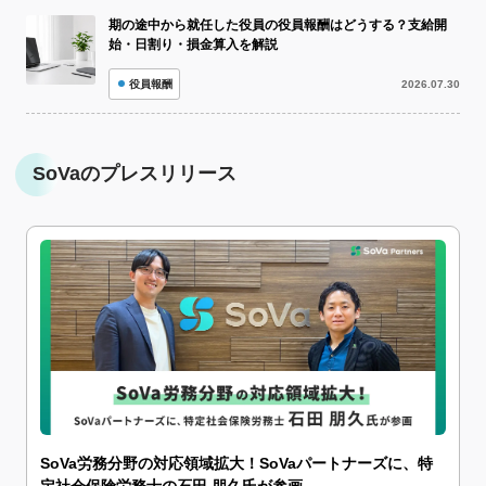
期の途中から就任した役員の役員報酬はどうする？支給開
始・日割り・損金算入を解説
役員報酬
2026.07.30
SoVaのプレスリリース
SoVa労務分野の対応領域拡大！SoVaパートナーズに、特
定社会保険労務士の石田 朋久氏が参画