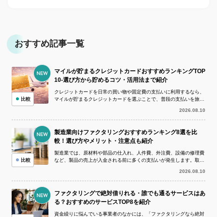
おすすめ記事一覧
マイルが貯まるクレジットカードおすすめランキングTOP
10-選び方から貯めるコツ・活用法まで紹介
クレジットカードを日常の買い物や固定費の支払いに利用するなら、
比較
マイルが貯まるクレジットカードを選ぶことで、普段の支払いを旅行
や航空券に活用できます。しかし、マイ...
2026.08.10
製造業向けファクタリングおすすめランキング8選を比
較！選び方やメリット・注意点も紹介
製造業では、原材料や部品の仕入れ、人件費、外注費、設備の修理費
比較
など、製品の売上が入金される前に多くの支払いが発生します。取引
先の支払いサイトが長い場合や、大口受...
2026.08.10
ファクタリングで絶対借りれる・誰でも通るサービスはあ
る？おすすめのサービスTOP8を紹介
資金繰りに悩んでいる事業者のなかには、「ファクタリングなら絶対