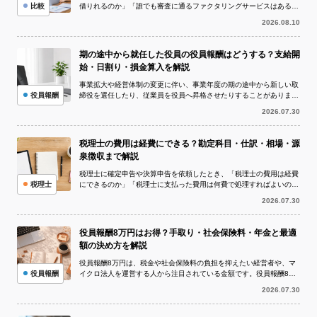
比較
借りれるのか」「誰でも審査に通るファクタリングサービスはあるの
か」と気になっている方も多いでしょう...
2026.08.10
期の途中から就任した役員の役員報酬はどうする？支給開
始・日割り・損金算入を解説
事業拡大や経営体制の変更に伴い、事業年度の期の途中から新しい取
役員報酬
締役を選任したり、従業員を役員へ昇格させたりすることがありま
す。このとき問題になりやすいのが、期の...
2026.07.30
税理士の費用は経費にできる？勘定科目・仕訳・相場・源
泉徴収まで解説
税理士に確定申告や決算申告を依頼したとき、「税理士の費用は経費
税理士
にできるのか」「税理士に支払った費用は何費で処理すればよいの
か」と疑問に思う方は多いでしょう。 I...
2026.07.30
役員報酬8万円はお得？手取り・社会保険料・年金と最適
額の決め方を解説
役員報酬8万円は、税金や社会保険料の負担を抑えたい経営者や、マ
役員報酬
イクロ法人を運営する人から注目されている金額です。役員報酬8万
円を1年間受け取ると年収は96万円と...
2026.07.30