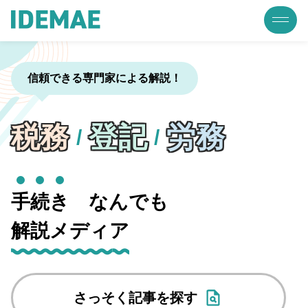
信頼できる専門家による解説！
税務
登記
労務
/
/
手
続
き
なんでも
解説メディア
さっそく記事を探す