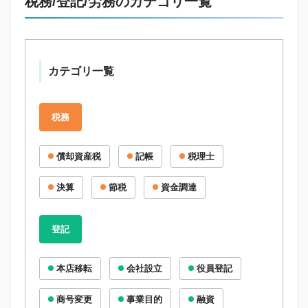
税務/登記/労務のカテゴリ一覧
カテゴリ一覧
税務
償却資産税
記帳
税理士
決算
節税
資金調達
登記
本店移転
会社設立
役員登記
商号変更
事業目的
融資