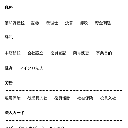
税務
償却資産税
記帳
税理士
決算
節税
資金調達
登記
本店移転
会社設立
役員登記
商号変更
事業目的
融資
マイクロ法人
労務
雇用保険
従業員入社
役員報酬
社会保険
役員入社
法人カード