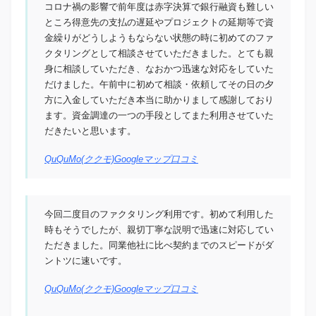
コロナ禍の影響で前年度は赤字決算で銀行融資も難しい
ところ得意先の支払の遅延やプロジェクトの延期等で資
金繰りがどうしようもならない状態の時に初めてのファ
クタリングとして相談させていただきました。とても親
身に相談していただき、なおかつ迅速な対応をしていた
だけました。午前中に初めて相談・依頼してその日の夕
方に入金していただき本当に助かりまして感謝しており
ます。資金調達の一つの手段としてまた利用させていた
だきたいと思います。
QuQuMo(ククモ)Googleマップ口コミ
今回二度目のファクタリング利用です。初めて利用した
時もそうでしたが、親切丁寧な説明で迅速に対応してい
ただきました。同業他社に比べ契約までのスピードがダ
ントツに速いです。
QuQuMo(ククモ)Googleマップ口コミ