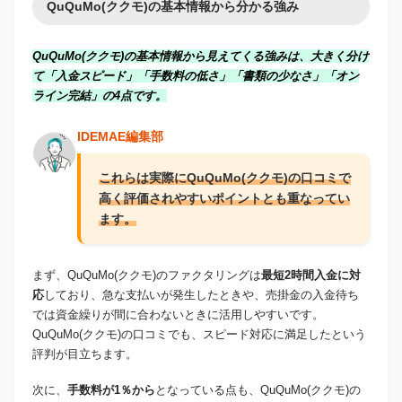
QuQuMo(ククモ)の基本情報から分かる強み
QuQuMo(ククモ)の基本情報から見えてくる強みは、大きく分け
て「入金スピード」「手数料の低さ」「書類の少なさ」「オン
ライン完結」の4点です。
IDEMAE編集部
これらは実際にQuQuMo(ククモ)の口コミで
高く評価されやすいポイントとも重なってい
ます。
まず、QuQuMo(ククモ)のファクタリングは
最短2時間入金に対
応
しており、急な支払いが発生したときや、売掛金の入金待ち
では資金繰りが間に合わないときに活用しやすいです。
QuQuMo(ククモ)の口コミでも、スピード対応に満足したという
評判が目立ちます。
次に、
手数料が1％から
となっている点も、QuQuMo(ククモ)の