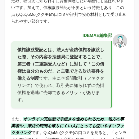
ため、取引先に知られずに資金調達したい場合にも選ばれやす
いです。加えて、債権譲渡登記が不要という特徴もあり、この
点もQuQuMo(ククモ)の口コミや評判で安心材料として受け止め
られやすい部分です。
IDEMAE編集部
債権譲渡登記とは、
法人が金銭債権を譲渡し
た際、その内容を法務局に登記することで、
第三者（二重譲受人など）に対して「この債
権は自分のものだ」と主張できる対抗要件を
備える制度
です。主に企業間取引（ファクタ
リング）で使われ、取引先に知られずに売掛
債権を迅速に売却できるメリットがありま
す。
また、
オンライン完結型で手続きを進められるため、地方の事
業者や、来店の時間を取りにくい人にとっても使いやすいファ
クタリング
です。QuQuMo(ククモ)の口コミを見ると、「オンラ