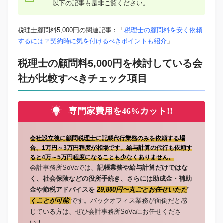
以下の記事も是非ご覧ください。
税理士顧問料5,000円の関連記事：「
税理士の顧問料を安く依頼
するには？契約時に気を付けるべきポイントも紹介
」
税理士の顧問料5,000円を検討している会
社が比較すべきチェック項目
専門家費用を46%カット!!
会社設立後に顧問税理士に記帳代行業務のみを依頼する場
合、1万円～3万円程度が相場です。給与計算の代行も依頼す
ると4万～5万円程度になることも少なくありません。
会計事務所SoVaでは、
記帳業務や給与計算だけではな
く、社会保険などの役所手続き、さらには助成金・補助
金や節税アドバイスを
29,800円〜丸ごとお任せいただ
くことが可能
です。バックオフィス業務が面倒だと感
じている方は、ぜひ会計事務所SoVaにお任せくださ
い！