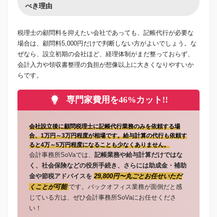
べき理由
税理士の顧問料を抑えたい会社であっても、記帳代行が必要な
場合は、顧問料5,000円だけで判断しない方がよいでしょう。な
ぜなら、設立初期の会社ほど、経理体制がまだ整っておらず、
会計入力や領収書整理の負担が想像以上に大きくなりやすいか
らです。
専門家費用を46%カット!!
会社設立後に顧問税理士に記帳代行業務のみを依頼する場
合、1万円～3万円程度が相場です。給与計算の代行も依頼す
ると4万～5万円程度になることも少なくありません。
会計事務所SoVaでは、
記帳業務や給与計算だけではな
く、社会保険などの役所手続き、さらには助成金・補助
金や節税アドバイスを
29,800円〜丸ごとお任せいただ
くことが可能
です。バックオフィス業務が面倒だと感
じている方は、ぜひ会計事務所SoVaにお任せくださ
い！