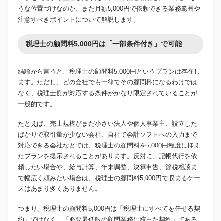
うな位置づけなのか、また月額5,000円で依頼できる業務範囲や
注意すべきポイントについて解説します。
税理士の顧問料5,000円は「一部条件付き」で可能
結論から言うと、税理士の顧問料5,000円というプランは存在し
ます。ただし、どの会社でも一律でその顧問料になるわけでは
なく、税理士側が対応する条件がかなり限定されていることが
一般的です。
たとえば、売上規模がまだ小さい法人や個人事業主、設立した
ばかりで取引量が少ない会社、自社で会計ソフトへの入力まで
対応できる会社などでは、税理士の顧問料を5,000円程度に抑え
たプランを提示されることがあります。反対に、記帳代行を依
頼したい場合や、給与計算、年末調整、決算申告、節税相談ま
で幅広く頼みたい場合は、税理士の顧問料5,000円で収まるケー
スはあまり多くありません。
つまり、税理士の顧問料5,000円は「税理士にすべてを任せる契
約」ではなく、「必要最低限の顧問業務に絞った契約」である