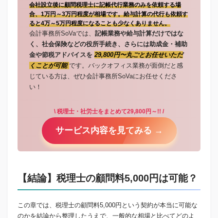
会社設立後に顧問税理士に記帳代行業務のみを依頼する場
合、1万円～3万円程度が相場です。給与計算の代行も依頼す
ると4万～5万円程度になることも少なくありません。
会計事務所SoVaでは、
記帳業務や給与計算だけではな
く、社会保険などの役所手続き、さらには助成金・補助
金や節税アドバイスを
29,800円〜丸ごとお任せいただ
くことが可能
です。バックオフィス業務が面倒だと感
じている方は、ぜひ会計事務所SoVaにお任せくださ
い！
\ 税理士・社労士をまとめて29,800円～!! /
サービス内容を見てみる →
【結論】税理士の顧問料5,000円は可能？
この章では、税理士の顧問料5,000円という契約が本当に可能な
のかを結論から整理したうえで、一般的な相場と比べてどのよ