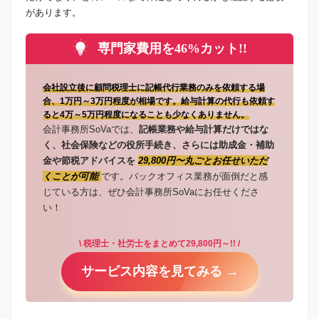
があります。
専門家費用を46%カット!!
会社設立後に顧問税理士に記帳代行業務のみを依頼する場
合、1万円～3万円程度が相場です。給与計算の代行も依頼す
ると4万～5万円程度になることも少なくありません。
会計事務所SoVaでは、
記帳業務や給与計算だけではな
く、社会保険などの役所手続き、さらには助成金・補助
金や節税アドバイスを
29,800円〜丸ごとお任せいただ
くことが可能
です。バックオフィス業務が面倒だと感
じている方は、ぜひ会計事務所SoVaにお任せくださ
い！
\ 税理士・社労士をまとめて29,800円～!! /
サービス内容を見てみる →