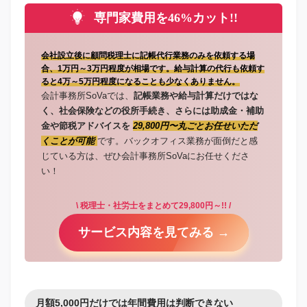
専門家費用を46%カット!!
会社設立後に顧問税理士に記帳代行業務のみを依頼する場
合、1万円～3万円程度が相場です。給与計算の代行も依頼す
ると4万～5万円程度になることも少なくありません。
会計事務所SoVaでは、
記帳業務や給与計算だけではな
く、社会保険などの役所手続き、さらには助成金・補助
金や節税アドバイスを
29,800円〜丸ごとお任せいただ
くことが可能
です。バックオフィス業務が面倒だと感
じている方は、ぜひ会計事務所SoVaにお任せくださ
い！
\ 税理士・社労士をまとめて29,800円～!! /
サービス内容を見てみる →
月額5,000円だけでは年間費用は判断できない