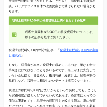
最低限の範囲に対応が限られることが多く、節税提案や融資相
談、バックオフィス全体の改善提案まで受けられない場合があ
ります。
税理士顧問料5,000円の格安税理士に関するおすすめ記事
税理士顧問料が5,000円の格安税理士については、
以下の記事も是非ご覧ください。
税理士顧問料5,000円の関連記事：「
税理士顧問料5,000円の実態
と注意点
」
しかし、経営者が本当に税理士に求めているのは、単なる申告
手続きだけではないことも多いものです。売上がまだ安定して
いない会社ほど、資金繰り、役員報酬、経費計上、経理体制の
見直しなど、税理士に相談したいテーマは幅広くなります。
税理士の顧問料5,000円が安いからといって契約しても、こうし
た実務相談がほとんどできないのであれば、経営者にとっての
価値は限定的です。税理士の顧問料を比較する際は、単に金額
だけでなく、どのレベルまで伴走してくれるかも確認する必要