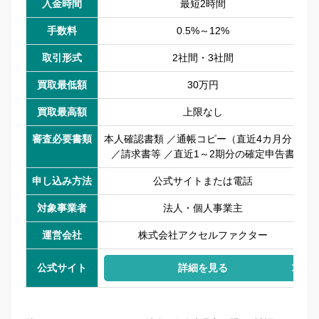
入金時間
最短2時間
手数料
0.5%～12%
取引形式
2社間・3社間
買取最低額
30万円
買取最高額
上限なし
審査必要書類
本人確認書類 ／通帳コピー（直近4カ月分）
／請求書等 ／直近1～2期分の確定申告書
申し込み方法
公式サイトまたは電話
対象事業者
法人・個人事業主
運営会社
株式会社アクセルファクター
公式サイト
詳細を見る