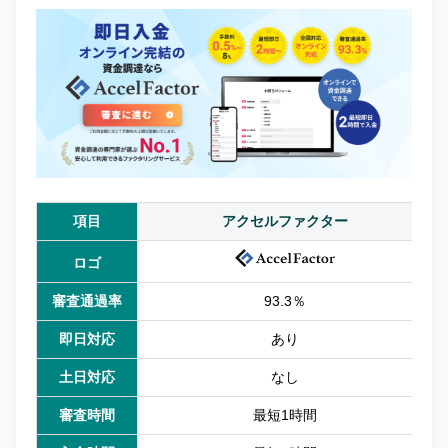
項目
アクセルファクター
ロゴ
審査通過率
93.3％
即日対応
あり
土日対応
なし
審査時間
最短1時間