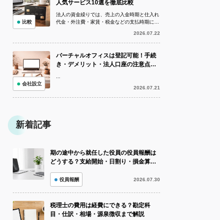
人気サービス10選を徹底比較
法人の資金繰りでは、売上の入金時期と仕入れ
比較
代金・外注費・家賃・税金などの支払時期にズ
レが生じることがあります。手元資金が不足し
2026.07.22
ている状況でも、取引先への支払いを...
バーチャルオフィスは登記可能！手続
き・デメリット・法人口座の注意点を
解説
...
会社設立
2026.07.21
新着記事
期の途中から就任した役員の役員報酬は
どうする？支給開始・日割り・損金算入
を解説
役員報酬
2026.07.30
税理士の費用は経費にできる？勘定科
目・仕訳・相場・源泉徴収まで解説