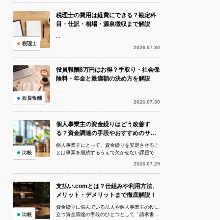
税理士の費用は経費にできる？勘定科
目・仕訳・相場・源泉徴収まで解説
...
税理士
2026.07.30
役員報酬8万円はお得？手取り・社会保
険料・年金と最適額の決め方を解説
...
役員報酬
2026.07.30
個人事業主の資金繰りはどう改善す
る？資金調達の手段やおすすめのサー
ビスも紹介！
個人事業主にとって、資金繰りを安定させるこ
比較
とは事業を継続するうえで欠かせない課題で
す。帳簿上では利益が出ていても、売上の入金
2026.07.29
より仕入代金や外注費、家賃、税金など...
支払い.comとは？仕組みや利用方法、
メリット・デメリットまで徹底解説！
資金繰りに悩んでいる法人や個人事業主の役に
比較
立つ資金調達の手段のひとつとして「請求書カ