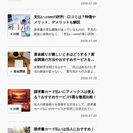
ード払い」のサービスが広がっていることをご
2026.07.28
存知でしょうか。 請求書カード払い...
支払い.comの評判・口コミは？特徴や
メリット、デメリットも解説
請求書の支払期限が迫っているものの、手元の
比較
資金に余裕がなく、「支払い.comの良い評判を
聞いたが、利用しても大丈夫なのか」「実際の
2026.07.28
評判や口コミを確認してから申し...
資金繰りが厳しいときはどうする？資
金調達の方法やおすすめサービスを徹
底解説！
企業経営を続けるなかで、「売上はあるのに手
資金調達
元の資金が足りない」「取引先からの入金より
も仕入れや給与の支払いが先に来る」など、資
2026.07.28
金繰りが厳しい状況に陥ることは珍し...
請求書カード払いにアメックスは使え
る？おすすめサービス5選を徹底比較！
法人の資金繰りを改善する方法として、請求書
比較
カード払いのサービスが非常に注目されていま
す。請求書カード払いとは、銀行振込で支払う
2026.07.22
予定の請求書をクレジットカードで決...
請求書カード払いは法人におすすめ！