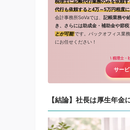
税理士に記帳代行業務のみを依頼す
代行も依頼すると4万～5万円程度
会計事務所SoVaでは、
記帳業務や
き、さらには助成金・補助金や節税
とが可能
です。バックオフィス業務
にお任せください！
\ 税理士・社
サービ
【結論】社長は厚生年金