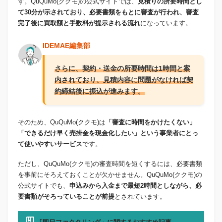
す。QuQuMo(ククモ)の公式サイトでは、
見積りの所要時間とし
て30分が示されており、必要書類をもとに審査が行われ、審査
完了後に買取額と手数料が提示される流れ
になっています。
IDEMAE編集部
さらに、契約・送金の所要時間は1時間と案
内されており、見積内容に問題がなければ契
約締結後に振込が進みます。
そのため、QuQuMo(ククモ)は
「審査に時間をかけたくない」
「できるだけ早く売掛金を現金化したい」という事業者にとっ
て使いやすいサービス
です。
ただし、QuQuMo(ククモ)の審査時間を短くするには、必要書類
を事前にそろえておくことが欠かせません。QuQuMo(ククモ)の
公式サイトでも、
申込みから入金まで最短2時間としながら、必
要書類がそろっていることが前提
とされています。