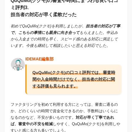
QuQuMo(ククモ)の審査や時間にまつわる良い口コ
ミ評判3.
担当者の対応が早く柔軟だった
初めてQuQuMo(ククモ)を利用しましたが、
担当者の対応が丁寧
で、こちらの事情にも親身に向き合って
もらえました。申込み
から入金までの時間も早く、スピード感のある対応に満足して
います。今後も継続して相談したいと思える対応でした。
IDEMAE編集部
QuQuMo(ククモ)の口コミ評判では、審査時
間や入金時間だけでなく、担当者の対応に関
する評価も見られます。
ファクタリングを初めて利用する方にとっては、審査に通るの
か、どのくらいの時間で資金化できるのか、手数料はいくらに
なるのかなど、不安が多いものです。
対応が早く丁寧であれ
ば、審査中の不安を軽減
しやすく、QuQuMo(ククモ)を利用しや
すいと感じる方も多いでしょう。