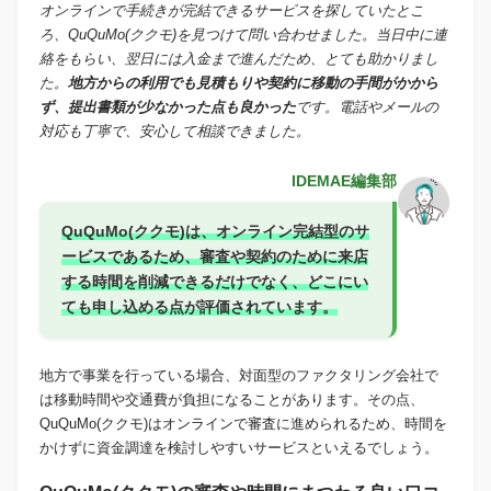
オンラインで手続きが完結できるサービスを探していたとこ
ろ、QuQuMo(ククモ)を見つけて問い合わせました。当日中に連
絡をもらい、翌日には入金まで進んだため、とても助かりまし
た。
地方からの利用でも見積もりや契約に移動の手間がかから
ず、提出書類が少なかった点も良かった
です。電話やメールの
対応も丁寧で、安心して相談できました。
IDEMAE編集部
QuQuMo(ククモ)は、オンライン完結型のサ
ービスであるため、審査や契約のために来店
する時間を削減できるだけでなく、どこにい
ても申し込める点が評価されています。
地方で事業を行っている場合、対面型のファクタリング会社で
は移動時間や交通費が負担になることがあります。その点、
QuQuMo(ククモ)はオンラインで審査に進められるため、時間を
かけずに資金調達を検討しやすいサービスといえるでしょう。