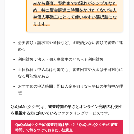
みから審査、契約までの流れがシンプルなた
め、特に資金調達に時間をかけたくない法人
や個人事業主にとって使いやすい選択肢にな
ります。
必要書類：請求書や通帳など、比較的少ない書類で審査に進
める
利用対象：法人・個人事業主のどちらも利用対象
土日祝日：申込みは可能でも、審査回答や入金は平日対応に
なる可能性がある
おすすめの申込時間：即日入金を狙うなら平日の午前中が理
想
QuQuMo(ククモ)は、
審査時間の早さとオンライン完結の利便性
を重視する方に向いている
ファクタリングサービスです。
QuQuMo(ククモ)の
審査時間は早い？「
QuQuMo(ククモ)の審査
時間
」で
気をつけておきたい注意点