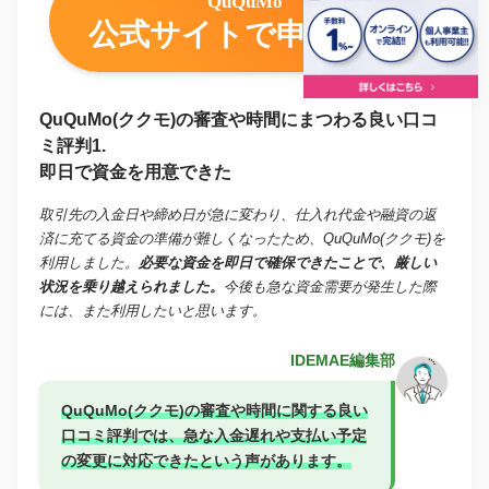
QuQuMo
公式サイトで申し込む
QuQuMo(ククモ)の審査や時間にまつわる良い口コ
ミ評判1.
即日で資金を用意できた
取引先の入金日や締め日が急に変わり、仕入れ代金や融資の返
済に充てる資金の準備が難しくなったため、QuQuMo(ククモ)を
利用しました。
必要な資金を即日で確保できたことで、厳しい
状況を乗り越えられました。
今後も急な資金需要が発生した際
には、また利用したいと思います。
IDEMAE編集部
QuQuMo(ククモ)の審査や時間に関する良い
口コミ評判では、急な入金遅れや支払い予定
の変更に対応できたという声があります。