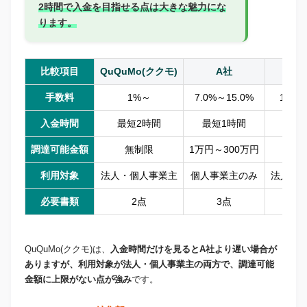
2時間で入金を目指せる点は大きな魅力にな
ります。
比較項目
QuQuMo(ククモ)
A社
手数料
1%～
7.0%～15.0%
1.5%
入金時間
最短2時間
最短1時間
最短
調達可能金額
無制限
1万円～300万円
無
利用対象
法人・個人事業主
個人事業主のみ
法人・
必要書類
2点
3点
QuQuMo(ククモ)は、
入金時間だけを見るとA社より遅い場合が
ありますが、利用対象が法人・個人事業主の両方で、調達可能
金額に上限がない点が強み
です。