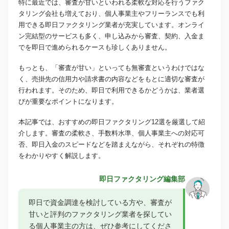
特に最近では、審査が甘いといわれる柔軟な対応を行うファク
タリング会社も増えており、個人事業主やフリーランスでも利
用できる即日ファクタリング業者が充実しています。オンライ
ン完結型のサービスも多く、申し込みから審査、契約、入金ま
でを即日で進められるケースも珍しくありません。
もっとも、「審査が甘い」といっても無審査というわけではな
く、売掛先の信用力や請求書の内容などをもとに適切な審査が
行われます。そのため、即日で利用できるかどうかは、業者選
びが重要なポイントになります。
本記事では、おすすめの即日ファクタリング12選を厳選して紹
介します。審査の柔軟さ、手数料水準、個人事業主への対応可
否、即日入金のスピードなどを踏まえながら、それぞれの特徴
をわかりやすく解説します。
即日ファクタリング編集部
即日で資金調達を検討している方や、審査が
甘いと評判のファクタリング業者を探してい
る個人事業主の方は、ぜひ参考にしてくださ