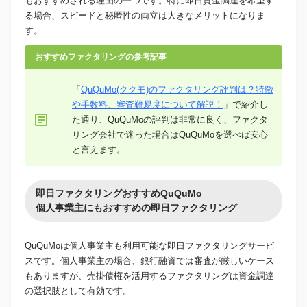
もおすすめされる理由の一つです。特に即日資金調達を希望す
る場合、スピードと秘匿性の両立は大きなメリットになりま
す。
おすすめファクタリングの参考記事
「
QuQuMo(ククモ)のファクタリング評判は？特徴
や手数料、審査難易度について解説！
」で紹介し
た通り、QuQuMoの評判は非常に良く、ファクタ
リング会社で迷った場合はQuQuMoを選べば安心
と言えます。
即日ファクタリングおすすめQuQuMo
個人事業主にもおすすめの即日ファクタリング
QuQuMoは個人事業主も利用可能な即日ファクタリングサービ
スです。個人事業主の場合、銀行融資では審査が厳しいケース
もありますが、売掛債権を活用するファクタリングは資金調達
の選択肢として有効です。