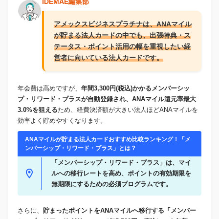
IDEMAE編集部
アメックスビジネスプラチナは、ANAマイル
が貯まる法人カードの中でも、出張特典・ス
テータス・ポイント活用の幅を重視したい経
営者に向いている法人カードです。
年会費は高めですが、
年間3,300円(税込)かかるメンバーシッ
プ・リワード・プラスが自動登録され、
ANAマイル還元率
最大
3.0%を狙える
ため、経費決済額が大きい法人ほどANAマイルを
効率よく貯めやすくなります。
ANAマイルが貯まる法人カードおすすめ比較ランキング！「メ
ンバーシップ・リワード・プラス」とは？
「メンバーシップ・リワード・プラス」は、マイ
ルへの移行レートを高め、ポイントの有効期限を
無期限にするための必須プログラムです。
さらに、
貯まったポイントをANAマイルへ移行する「メンバー