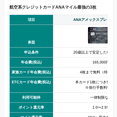
航空系クレジットカードANAマイル最強の3枚
項目
ANAアメックスプレミア
券面
申込条件
20歳以上で安定した収入
年会費(税込)
165,000円
家族カード年会費(税込)
4枚まで無料（特典あ
ETCカード年会費(税込)
本カード1枚につき5枚ま
※発行手数料935円
利用可能枠
一律制限なし
ポイント還元率
1.0〜2.5%