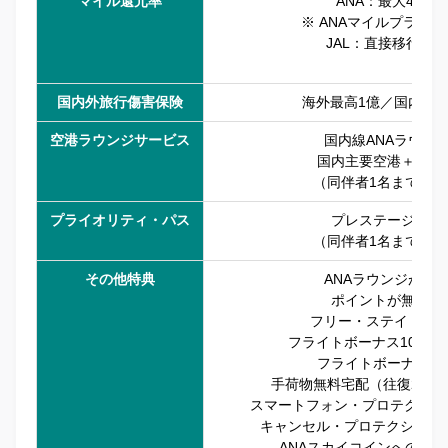
マイル還元率
ANA：最大4.5%
※ ANAマイルプラス
JAL：直接移行不可
国内外旅行傷害保険
海外最高1億／国内最高
空港ラウンジサービス
国内線ANAラウン
国内主要空港＋ハワ
（同伴者1名まで無料
プライオリティ・パス
プレステージ会員
（同伴者1名まで無料
その他特典
ANAラウンジが無
ポイントが無期限
フリー・ステイ・ギ
フライトボーナス10.00
フライトボーナス50
手荷物無料宅配（往復2個
スマートフォン・プロテクショ
キャンセル・プロテクション最
ANAスカイコインへの交換率