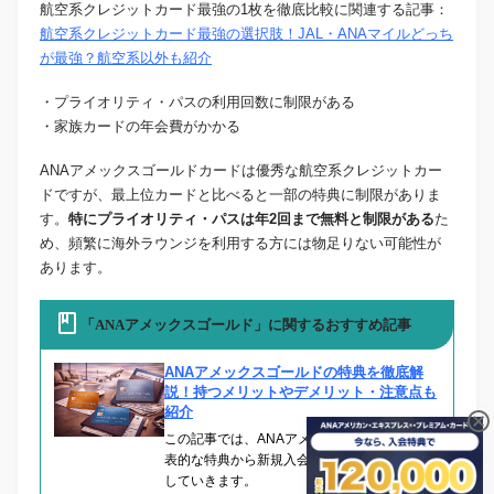
航空系クレジットカード最強の1枚を徹底比較に関連する記事：
航空系クレジットカード最強の選択肢！JAL・ANAマイルどっち
が最強？航空系以外も紹介
・プライオリティ・パスの利用回数に制限がある
・家族カードの年会費がかかる
ANAアメックスゴールドカードは優秀な航空系クレジットカー
ドですが、最上位カードと比べると一部の特典に制限がありま
す。
特にプライオリティ・パスは年2回まで無料と制限がある
た
め、頻繁に海外ラウンジを利用する方には物足りない可能性が
あります。
「ANAアメックスゴールド」に関するおすすめ記事
ANAアメックスゴールドの特典を徹底解
説！持つメリットやデメリット・注意点も
紹介
この記事では、ANAアメックスゴールドの代
表的な特典から新規入会特典まで詳しく解説
していきます。