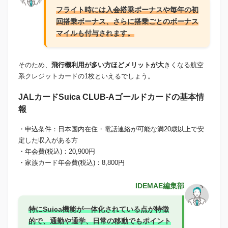
フライト時には入会搭乗ボーナスや毎年の初
回搭乗ボーナス、さらに搭乗ごとのボーナス
マイルも付与されます。
そのため、
飛行機利用が多い方ほどメリットが大
きくなる航空
系クレジットカードの1枚といえるでしょう。
JALカードSuica CLUB-Aゴールドカードの基本情
報
・申込条件：日本国内在住・電話連絡が可能な満20歳以上で安
定した収入がある方
・年会費(税込)：20,900円
・家族カード年会費(税込)：8,800円
IDEMAE編集部
特にSuica機能が一体化されている点が特徴
的で、通勤や通学、日常の移動でもポイント