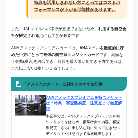
特典を活用しきれない方にとってはコストパ
フォーマンスが下がる可能性があります。
また、JALマイルへの移行が直接できないため、
利用する航空会
社が限定される
点にも注意が必要です。
ANAアメックスプレミアムカードは、
ANAマイルを徹底的に貯
めたい方にとって最強の航空系クレジットカード
です。高額な
年会費(税込)を許容でき、特典を最大限活用できる方であれば、
これ以上ない1枚といえるでしょう。
「アメックスカード」に関するおすすめ記事
ANAアメックスプレミアムを持つメリット
は？特典・審査難易度・注意点まで徹底解
説
本記事では、ANAアメックスプレミアムを持
つメリットをはじめ、豪華特典の内容、審査
難易度、さらに申し込む前に知っておきたい
デメリットや注意点まで徹底解説します。