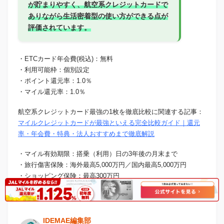
が貯まりやすく、航空系クレジットカードで
ありながら生活密着型の使い方ができる点が
評価されています。
・ETCカード年会費(税込)：無料
・利用可能枠：個別設定
・ポイント還元率：1.0％
・マイル還元率：1.0％
航空系クレジットカード最強の1枚を徹底比較に関連する記事：
マイルクレジットカードが最強といえる完全比較ガイド｜還元
率・年会費・特典・法人おすすめまで徹底解説
・マイル有効期限：搭乗（利用）日の3年後の月末まで
・旅行傷害保険：海外最高5,000万円／国内最高5,000万円
・ショッピング保険：最高300万円
・空港ラウンジサービス：国内主要空港＋東京駅ラウンジ利用
可能
IDEMAE編集部