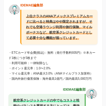
IDEMAE編集部
上位クラスのANAアメックスプレミアムカー
ドに比べると特典はやや限定されますが、そ
れでも空港ラウンジ利用や旅行保険、マイル
ボーナスなど、航空系クレジットカードとし
て必要十分な機能が揃っています。
・ETCカード年会費(税込)：無料（発行手数料935円）※本カー
ド1枚につき5枚まで
・利用可能枠：一律制限なし
・ポイント還元率：1.0〜2.0%
・マイル還元率：ANA最大3.0%（ANAマイルプラス加算時）
・国内外旅行傷害保険：海外最高1億円／国内最高5,000万円
IDEMAE編集部
航空系クレジットカードの中でもコストと性
能のバランスを重視する方にとっては、最強