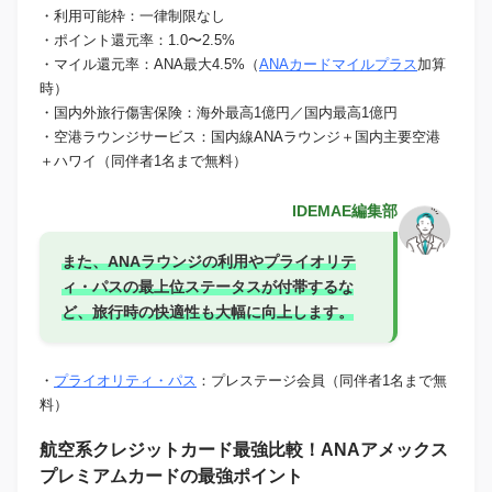
・利用可能枠：一律制限なし
・ポイント還元率：1.0〜2.5%
・マイル還元率：ANA最大4.5%（
ANAカードマイルプラス
加算
時）
・国内外旅行傷害保険：海外最高1億円／国内最高1億円
・空港ラウンジサービス：国内線ANAラウンジ＋国内主要空港
＋ハワイ（同伴者1名まで無料）
IDEMAE編集部
また、ANAラウンジの利用やプライオリテ
ィ・パスの最上位ステータスが付帯するな
ど、旅行時の快適性も大幅に向上します。
・
プライオリティ・パス
：プレステージ会員（同伴者1名まで無
料）
航空系クレジットカード最強比較！ANAアメックス
プレミアムカードの最強ポイント