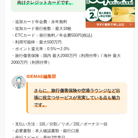
向けクレジットカードです。
・追加カード年会費：永年無料
・追加カード発行枚数：最大18枚
・ETCカード：発行無料／年会費550円(税込)
・利用可能枠：最大500万円
・ポイント還元率：0.5%〜2.0%
・旅行傷害保険：国内 最大2000万円（利用付帯）/ 海外 最大
2000万円（利用付帯）
IDEMAE編集部
さらに、旅行傷害保険や空港ラウンジなど出
張に役立つサービスが充実している点も魅力
です。
・支払い方法：1回／分割／リボ／2回／ボーナス一括
・必要書類：本人確認書類・銀行口座
・発行スピード：最短3営業日