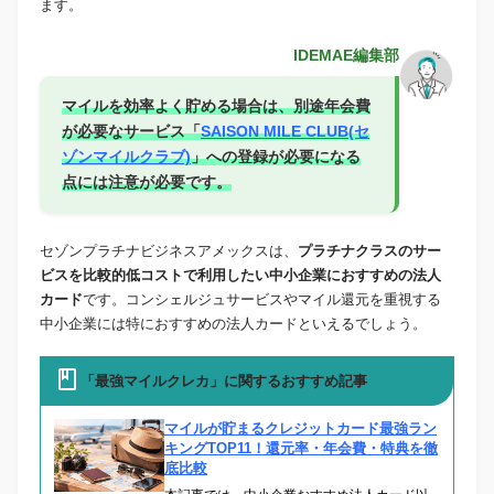
ます。
IDEMAE編集部
マイルを効率よく貯める場合は、別途年会費
が必要なサービス「
SAISON MILE CLUB(セ
ゾンマイルクラブ)
」への登録が必要になる
点には注意が必要です。
セゾンプラチナビジネスアメックスは、
プラチナクラスのサー
ビスを比較的低コストで利用したい中小企業におすすめの法人
カード
です。コンシェルジュサービスやマイル還元を重視する
中小企業には特におすすめの法人カードといえるでしょう。
「最強マイルクレカ」に関するおすすめ記事
マイルが貯まるクレジットカード最強ラン
キングTOP11！還元率・年会費・特典を徹
底比較