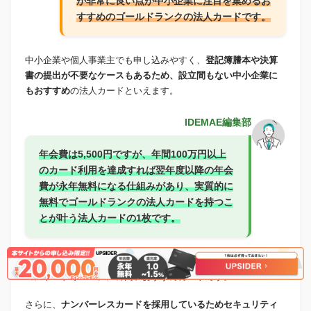
が非常に良い点が中小企業に注目を集めるお
すすめのゴールドランクの法人カードです。
中小企業や個人事業主でも申し込みやすく、
登記簿謄本や決算
書の提出が不要なケースもあるため、設立間もない中小企業に
もおすすめ
の法人カードといえます。
IDEMAE編集部
年会費は5,500円ですが、年間100万円以上
のカード利用を達成すれば翌年度以降の年会
費が永年無料になる仕組みがあり、実質的に
無料でゴールドランクの法人カードを持つこ
とが叶う法人カードの1枚です。
日常的に法人カード決済を活用する中小企業にとっては非常に
コストパフォーマンスの高いおすすめカードです。
さらに、
ナンバーレスカードを採用しているためセキュリティ