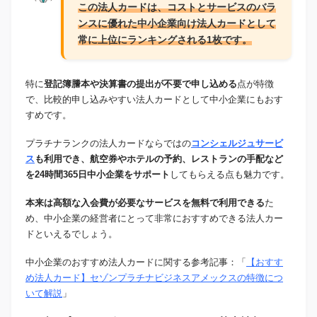
この法人カードは、コストとサービスのバラ
ンスに優れた中小企業向け法人カードとして
常に上位にランキングされる1枚です。
特に
登記簿謄本や決算書の提出が不要で申し込める
点が特徴
で、比較的申し込みやすい法人カードとして中小企業にもおす
すめです。
プラチナランクの法人カードならではの
コンシェルジュサービ
ス
も利用でき、航空券やホテルの予約、レストランの手配など
を24時間365日中小企業をサポート
してもらえる点も魅力です。
本来は高額な入会費が必要なサービスを無料で利用できる
た
め、中小企業の経営者にとって非常におすすめできる法人カー
ドといえるでしょう。
中小企業のおすすめ法人カードに関する参考記事：「
【おすす
め法人カード】セゾンプラチナビジネスアメックスの特徴につ
いて解説
」