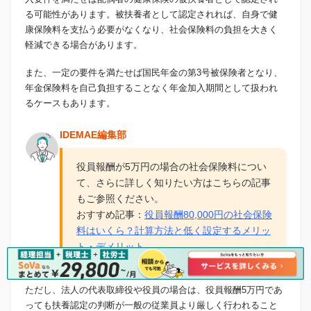
る可能性があります。被扶養者として認定されれば、自身で健
康保険料を支払う必要がなくなり、社会保険料の負担を大きく
軽減できる場合があります。
また、一定の要件を満たせば国民年金の第3号被保険者となり、
年金保険料を自己負担することなく年金加入期間として扱われ
るケースもあります。
IDEMAE編集部
役員報酬が5万円の場合の社会保険料につい
て、さらに詳しく知りたい方はこちらの記事
もご参照ください。
おすすめ記事：
役員報酬80,000円の社会保険
料はいくら？計算方法と低く設定するメリッ
ト・デメリット
ただし、法人の代表取締役や役員の場合は、役員報酬5万円であ
っても扶養認定の判断が一般の従業員より厳しく行われること