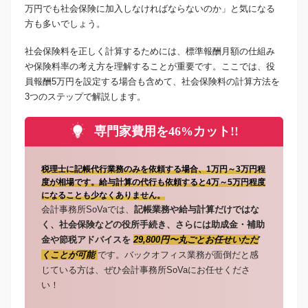
万円でも社会保険に加入しなければならないのか」と気になる
方も多いでしょう。
社会保険料を正しく計算するためには、標準報酬月額の仕組み
や保険料率の考え方を理解することが重要です。ここでは、役
員報酬5万円を設定する場合も含めて、社会保険料の計算方法を
3つのステップで解説します。
専門家費用を46%カット!!
税理士に記帳代行業務のみを依頼する場合、1万円～3万円程
度が相場です。給与計算の代行も依頼すると4万～5万円程度
になることも少なくありません。
会計事務所SoVaでは、
記帳業務や給与計算だけではな
く、社会保険などの役所手続き、さらには助成金・補助
金や節税アドバイスを
29,800円〜丸ごとお任せいただ
くことが可能
です。バックオフィス業務が面倒だと感
じている方は、ぜひ会計事務所SoVaにお任せくださ
い！