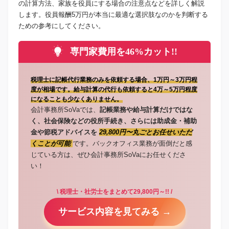
の計算方法、家族を役員にする場合の注意点などを詳しく解説
します。役員報酬5万円が本当に最適な選択肢なのかを判断する
ための参考にしてください。
専門家費用を46%カット!!
税理士に記帳代行業務のみを依頼する場合、1万円～3万円程
度が相場です。給与計算の代行も依頼すると4万～5万円程度
になることも少なくありません。
会計事務所SoVaでは、
記帳業務や給与計算だけではな
く、社会保険などの役所手続き、さらには助成金・補助
金や節税アドバイスを
29,800円〜丸ごとお任せいただ
くことが可能
です。バックオフィス業務が面倒だと感
じている方は、ぜひ会計事務所SoVaにお任せくださ
い！
\ 税理士・社労士をまとめて29,800円～!! /
サービス内容を見てみる →