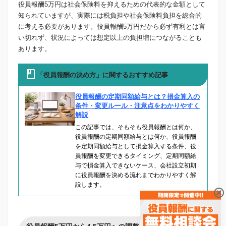
役員報酬5万円は社会保険料を抑えるための代表的な金額として
知られていますが、実際には税負担や社会保険料負担を総合的
に考える必要があります。役員報酬5万円だから必ず有利とは言
い切れず、状況によっては想定以上の負担増につながることも
あります。
「役員報酬の決め方」に関するおすすめ記事
役員報酬の定期同額給与とは？損金算入の
条件・変更ルール・注意点をわかりやすく
解説
この記事では、そもそも役員報酬とは何か、
役員報酬の定期同額給与とは何か、役員報酬
を定期同額給与として損金算入する条件、役
員報酬を変更できるタイミング、定期同額給
与で損金算入できないケース、会社設立初期
に役員報酬を決める流れまでわかりやすく解
説します。