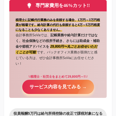
専門家費用を46%カット!!
税理士に記帳代行業務のみを依頼する場合、1万円～3万円程
度が相場です。給与計算の代行も依頼すると4万～5万円程度
になることも少なくありません。
会計事務所SoVaでは、
記帳業務や給与計算だけではな
く、社会保険などの役所手続き、さらには助成金・補助
金や節税アドバイスを
29,800円〜丸ごとお任せいただ
くことが可能
です。バックオフィス業務が面倒だと感
じている方は、ぜひ会計事務所SoVaにお任せくださ
い！
\ 税理士・社労士をまとめて29,800円～!! /
サービス内容を見てみる →
役員報酬5万円は給与所得控除の改正で課税対象になる