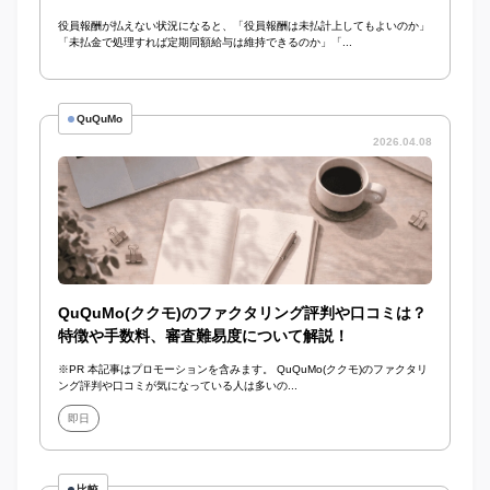
役員報酬が払えない状況になると、「役員報酬は未払計上してもよいのか」
「未払金で処理すれば定期同額給与は維持できるのか」「...
QuQuMo
2026.04.08
QuQuMo(ククモ)のファクタリング評判や口コミは？
特徴や手数料、審査難易度について解説！
※PR 本記事はプロモーションを含みます。 QuQuMo(ククモ)のファクタリ
ング評判や口コミが気になっている人は多いの...
即日
比較