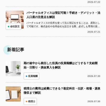
している状況でも、取引先への支払いを...
2026.07.22
バーチャルオフィスは登記可能！手続き・デメリット・法
人口座の注意点を解説
バーチャルオフィスの住所を使って法人登記をすることは、原則とし
会社設立
て可能です。株式会社や合同会社を設立する際、必ずしも専用の賃貸
オフィスを借りなければならないわけで...
2026.07.21
新着記事
期の途中から就任した役員の役員報酬はどうする？支給開
始・日割り・損金算入を解説
役員報酬
2026.07.30
税理士の費用は経費にできる？勘定科目・仕訳・相場・源泉
徴収まで解説
税理士
2026.07.30