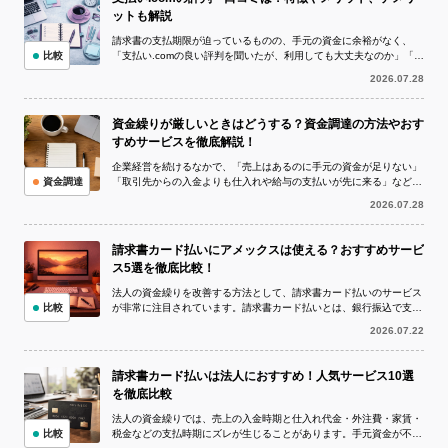
ットも解説
請求書の支払期限が迫っているものの、手元の資金に余裕がなく、
比較
「支払い.comの良い評判を聞いたが、利用しても大丈夫なのか」「実
際の評判や口コミを確認してから申し...
2026.07.28
資金繰りが厳しいときはどうする？資金調達の方法やおす
すめサービスを徹底解説！
企業経営を続けるなかで、「売上はあるのに手元の資金が足りない」
資金調達
「取引先からの入金よりも仕入れや給与の支払いが先に来る」など、
資金繰りが厳しい状況に陥ることは珍し...
2026.07.28
請求書カード払いにアメックスは使える？おすすめサービ
ス5選を徹底比較！
法人の資金繰りを改善する方法として、請求書カード払いのサービス
比較
が非常に注目されています。請求書カード払いとは、銀行振込で支払
う予定の請求書をクレジットカードで決...
2026.07.22
請求書カード払いは法人におすすめ！人気サービス10選
を徹底比較
法人の資金繰りでは、売上の入金時期と仕入れ代金・外注費・家賃・
比較
税金などの支払時期にズレが生じることがあります。手元資金が不足