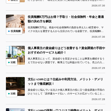
か」と疑問に思う方は多いでしょう。 I...
2026.07.30
役員報酬8万円はお得？手取り・社会保険料・年金と最適
額の決め方を解説
役員報酬8万円は、税金や社会保険料の負担を抑えたい経営者や、マ
役員報酬
イクロ法人を運営する人から注目されている金額です。役員報酬8万
円を1年間受け取ると年収は96万円と...
2026.07.30
個人事業主の資金繰りはどう改善する？資金調達の手段や
おすすめのサービスも紹介！
個人事業主にとって、資金繰りを安定させることは事業を継続するう
比較
えで欠かせない課題です。帳簿上では利益が出ていても、売上の入金
より仕入代金や外注費、家賃、税金など...
2026.07.29
支払い.comとは？仕組みや利用方法、メリット・デメリ
ットまで徹底解説！
資金繰りに悩んでいる法人や個人事業主の役に立つ資金調達の手段の
比較
ひとつとして「請求書カード払い」のサービスが広がっていることを
ご存知でしょうか。 請求書カード払い...
2026.07.28
支払い.comの評判・口コミは？特徴やメリット、デメリ