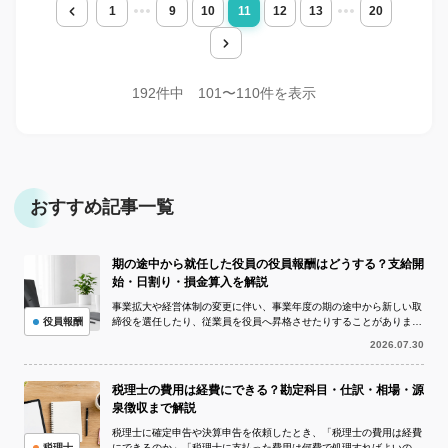
1
9
10
11
12
13
20
192件中 101〜110件を表示
おすすめ記事一覧
期の途中から就任した役員の役員報酬はどうする？支給開
始・日割り・損金算入を解説
事業拡大や経営体制の変更に伴い、事業年度の期の途中から新しい取
役員報酬
締役を選任したり、従業員を役員へ昇格させたりすることがありま
す。このとき問題になりやすいのが、期の...
2026.07.30
税理士の費用は経費にできる？勘定科目・仕訳・相場・源
泉徴収まで解説
税理士に確定申告や決算申告を依頼したとき、「税理士の費用は経費
税理士
にできるのか」「税理士に支払った費用は何費で処理すればよいの