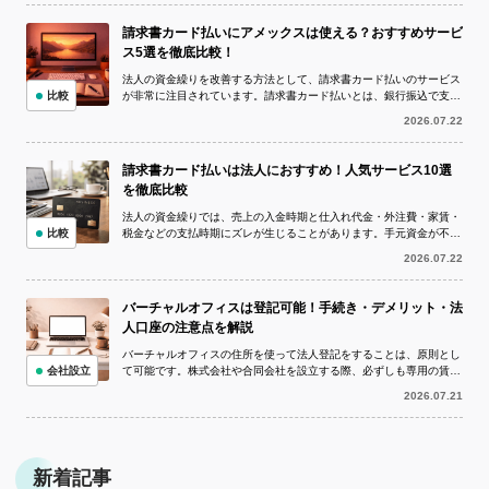
請求書カード払いにアメックスは使える？おすすめサービ
ス5選を徹底比較！
法人の資金繰りを改善する方法として、請求書カード払いのサービス
比較
が非常に注目されています。請求書カード払いとは、銀行振込で支払
う予定の請求書をクレジットカードで決...
2026.07.22
請求書カード払いは法人におすすめ！人気サービス10選
を徹底比較
法人の資金繰りでは、売上の入金時期と仕入れ代金・外注費・家賃・
比較
税金などの支払時期にズレが生じることがあります。手元資金が不足
している状況でも、取引先への支払いを...
2026.07.22
バーチャルオフィスは登記可能！手続き・デメリット・法
人口座の注意点を解説
バーチャルオフィスの住所を使って法人登記をすることは、原則とし
会社設立
て可能です。株式会社や合同会社を設立する際、必ずしも専用の賃貸
オフィスを借りなければならないわけで...
2026.07.21
新着記事