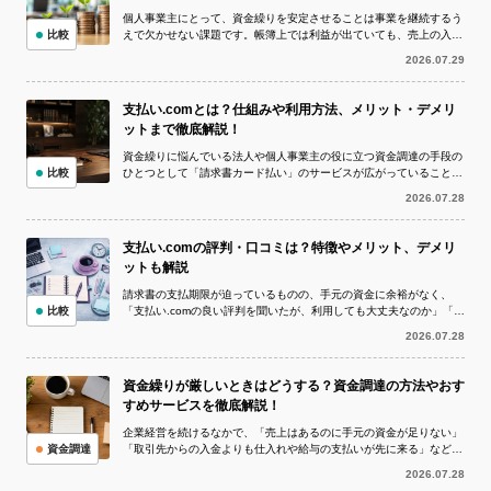
個人事業主にとって、資金繰りを安定させることは事業を継続するう
比較
えで欠かせない課題です。帳簿上では利益が出ていても、売上の入金
より仕入代金や外注費、家賃、税金など...
2026.07.29
支払い.comとは？仕組みや利用方法、メリット・デメリ
ットまで徹底解説！
資金繰りに悩んでいる法人や個人事業主の役に立つ資金調達の手段の
比較
ひとつとして「請求書カード払い」のサービスが広がっていることを
ご存知でしょうか。 請求書カード払い...
2026.07.28
支払い.comの評判・口コミは？特徴やメリット、デメリ
ットも解説
請求書の支払期限が迫っているものの、手元の資金に余裕がなく、
比較
「支払い.comの良い評判を聞いたが、利用しても大丈夫なのか」「実
際の評判や口コミを確認してから申し...
2026.07.28
資金繰りが厳しいときはどうする？資金調達の方法やおす
すめサービスを徹底解説！
企業経営を続けるなかで、「売上はあるのに手元の資金が足りない」
資金調達
「取引先からの入金よりも仕入れや給与の支払いが先に来る」など、
資金繰りが厳しい状況に陥ることは珍し...
2026.07.28