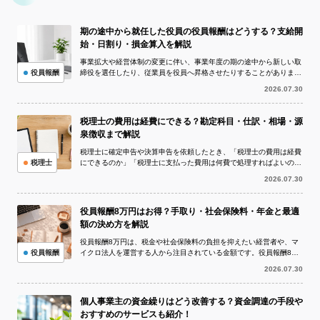
期の途中から就任した役員の役員報酬はどうする？支給開
始・日割り・損金算入を解説
事業拡大や経営体制の変更に伴い、事業年度の期の途中から新しい取
役員報酬
締役を選任したり、従業員を役員へ昇格させたりすることがありま
す。このとき問題になりやすいのが、期の...
2026.07.30
税理士の費用は経費にできる？勘定科目・仕訳・相場・源
泉徴収まで解説
税理士に確定申告や決算申告を依頼したとき、「税理士の費用は経費
税理士
にできるのか」「税理士に支払った費用は何費で処理すればよいの
か」と疑問に思う方は多いでしょう。 I...
2026.07.30
役員報酬8万円はお得？手取り・社会保険料・年金と最適
額の決め方を解説
役員報酬8万円は、税金や社会保険料の負担を抑えたい経営者や、マ
役員報酬
イクロ法人を運営する人から注目されている金額です。役員報酬8万
円を1年間受け取ると年収は96万円と...
2026.07.30
個人事業主の資金繰りはどう改善する？資金調達の手段や
おすすめのサービスも紹介！