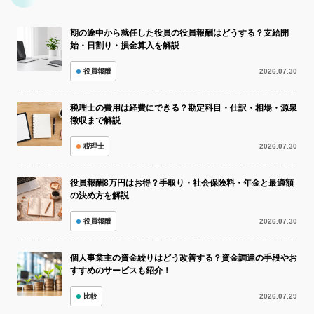
期の途中から就任した役員の役員報酬はどうする？支給開
始・日割り・損金算入を解説
役員報酬
2026.07.30
税理士の費用は経費にできる？勘定科目・仕訳・相場・源泉
徴収まで解説
税理士
2026.07.30
役員報酬8万円はお得？手取り・社会保険料・年金と最適額
の決め方を解説
役員報酬
2026.07.30
個人事業主の資金繰りはどう改善する？資金調達の手段やお
すすめのサービスも紹介！
比較
2026.07.29