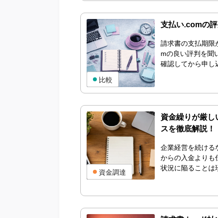
支払い.com
請求書の支払期限
mの良い評判を聞
確認してから申し込
比較
資金繰りが厳し
スを徹底解説！
企業経営を続ける
からの入金よりも
状況に陥ることは珍
資金調達