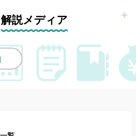
も
解説メディア
リ一覧