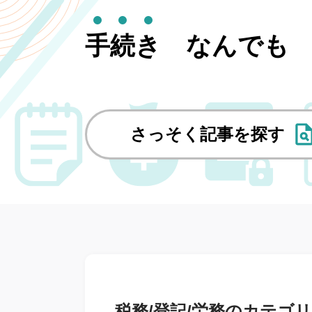
手
続
き
なんで
さっそく記事を探す
税務/登記/労務のカテゴ