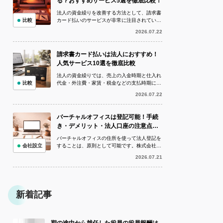
る？おすすめサービス5選を徹底比較！
法人の資金繰りを改善する方法として、請求書
比較
カード払いのサービスが非常に注目されていま
す。請求書カード払いとは、銀行振込で支払う
2026.07.22
予定の請求書をクレジットカードで決...
請求書カード払いは法人におすすめ！
人気サービス10選を徹底比較
法人の資金繰りでは、売上の入金時期と仕入れ
比較
代金・外注費・家賃・税金などの支払時期にズ
レが生じることがあります。手元資金が不足し
2026.07.22
ている状況でも、取引先への支払いを...
バーチャルオフィスは登記可能！手続
き・デメリット・法人口座の注意点を
解説
バーチャルオフィスの住所を使って法人登記を
会社設立
することは、原則として可能です。株式会社や
合同会社を設立する際、必ずしも専用の賃貸オ
2026.07.21
フィスを借りなければならないわけで...
新着記事