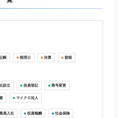
記帳
税理士
決算
節税
社設立
役員登記
商号変更
資
マイクロ法人
業員入社
役員報酬
社会保険