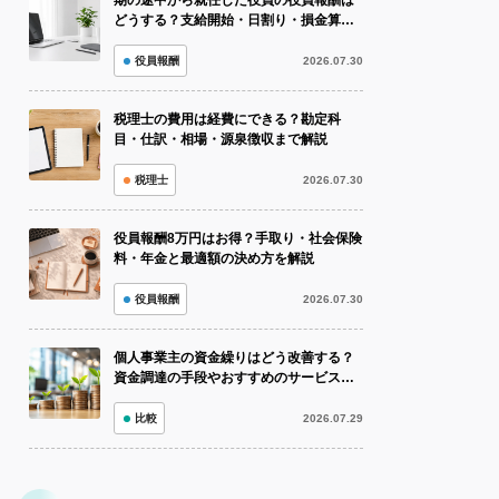
期の途中から就任した役員の役員報酬は
どうする？支給開始・日割り・損金算入
を解説
役員報酬
2026.07.30
税理士の費用は経費にできる？勘定科
目・仕訳・相場・源泉徴収まで解説
税理士
2026.07.30
役員報酬8万円はお得？手取り・社会保険
料・年金と最適額の決め方を解説
役員報酬
2026.07.30
個人事業主の資金繰りはどう改善する？
資金調達の手段やおすすめのサービスも
紹介！
比較
2026.07.29