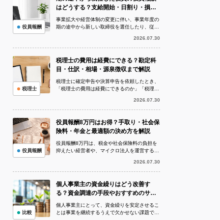
はどうする？支給開始・日割り・損金
算入を解説
事業拡大や経営体制の変更に伴い、事業年度の
役員報酬
期の途中から新しい取締役を選任したり、従業
員を役員へ昇格させたりすることがあります。
2026.07.30
このとき問題になりやすいのが、期の...
税理士の費用は経費にできる？勘定科
目・仕訳・相場・源泉徴収まで解説
税理士に確定申告や決算申告を依頼したとき、
税理士
「税理士の費用は経費にできるのか」「税理士
に支払った費用は何費で処理すればよいのか」
2026.07.30
と疑問に思う方は多いでしょう。 I...
役員報酬8万円はお得？手取り・社会保
険料・年金と最適額の決め方を解説
役員報酬8万円は、税金や社会保険料の負担を
役員報酬
抑えたい経営者や、マイクロ法人を運営する人
から注目されている金額です。役員報酬8万円
2026.07.30
を1年間受け取ると年収は96万円と...
個人事業主の資金繰りはどう改善す
る？資金調達の手段やおすすめのサー
ビスも紹介！
個人事業主にとって、資金繰りを安定させるこ
比較
とは事業を継続するうえで欠かせない課題で
す。帳簿上では利益が出ていても、売上の入金