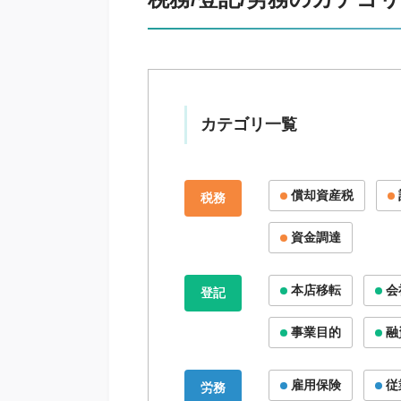
カテゴリ一覧
償却資産税
税務
資金調達
本店移転
会
登記
事業目的
融
雇用保険
従
労務