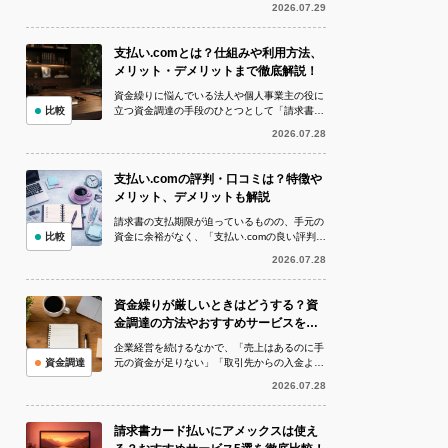
2026.07.29
より仕入代金や外注費、家賃、税金など...
支払い.comとは？仕組みや利用方法、
メリット・デメリットまで徹底解説！
資金繰りに悩んでいる法人や個人事業主の役に
比較
立つ資金調達の手段のひとつとして「請求書カ
ード払い」のサービスが広がっていることをご
2026.07.28
存知でしょうか。 請求書カード払い...
支払い.comの評判・口コミは？特徴や
メリット、デメリットも解説
請求書の支払期限が迫っているものの、手元の
比較
資金に余裕がなく、「支払い.comの良い評判を
聞いたが、利用しても大丈夫なのか」「実際の
2026.07.28
評判や口コミを確認してから申し...
資金繰りが厳しいときはどうする？資
金調達の方法やおすすめサービスを徹
底解説！
企業経営を続けるなかで、「売上はあるのに手
資金調達
元の資金が足りない」「取引先からの入金より
も仕入れや給与の支払いが先に来る」など、資
2026.07.28
金繰りが厳しい状況に陥ることは珍し...
請求書カード払いにアメックスは使え