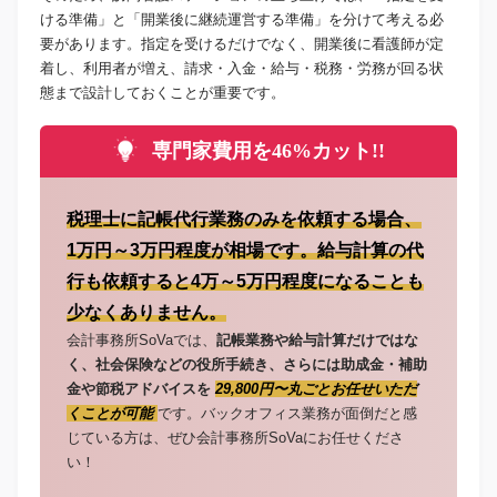
ける準備」と「開業後に継続運営する準備」を分けて考える必
要があります。指定を受けるだけでなく、開業後に看護師が定
着し、利用者が増え、請求・入金・給与・税務・労務が回る状
態まで設計しておくことが重要です。
専門家費用を46%カット!!
税理士に記帳代行業務のみを依頼する場合、
1万円～3万円程度が相場です。給与計算の代
行も依頼すると4万～5万円程度になることも
少なくありません。
会計事務所SoVaでは、
記帳業務や給与計算だけではな
く、社会保険などの役所手続き、さらには助成金・補助
金や節税アドバイスを
29,800円〜丸ごとお任せいただ
くことが可能
です。バックオフィス業務が面倒だと感
じている方は、ぜひ会計事務所SoVaにお任せくださ
い！