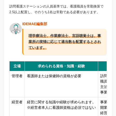
訪問看護ステーションの人員基準では、看護職員を常勤換算で
2.5以上配置し、そのうち1名は常勤である必要があります。
IDEMAE編集部
理学療法士、作業療法士、言語聴覚士は、事
業所の実情に応じて適当数を配置するとされ
ています。
立場
求められる資格・知識・経験
管理者
看護師または保健師の資格が必要
訪問看護
職員への
主治医・
事業所全
経営者
経営に関する知識や経験が求められます。
事業計画
※経営者本人に看護師資格は必須ではない
開業資金
経営方針