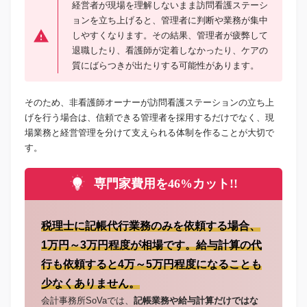
経営者が現場を理解しないまま訪問看護ステーシ
ョンを立ち上げると、管理者に判断や業務が集中
しやすくなります。その結果、管理者が疲弊して
退職したり、看護師が定着しなかったり、ケアの
質にばらつきが出たりする可能性があります。
そのため、非看護師オーナーが訪問看護ステーションの立ち上
げを行う場合は、信頼できる管理者を採用するだけでなく、現
場業務と経営管理を分けて支えられる体制を作ることが大切で
す。
専門家費用を46%カット!!
税理士に記帳代行業務のみを依頼する場合、
1万円～3万円程度が相場です。給与計算の代
行も依頼すると4万～5万円程度になることも
少なくありません。
会計事務所SoVaでは、
記帳業務や給与計算だけではな