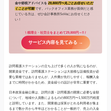
金や節税アドバイスを
29,800円〜丸ごとお任せいただ
くことが可能
です。バックオフィス業務が面倒だと感
じている方は、ぜひ会計事務所SoVaにお任せくださ
い！
\ 税理士・社労士をまとめて29,800円～!! /
サービス内容を見てみる →
訪問看護ステーションの立ち上げで多くの人が気になるのが、
開業資金です。訪問看護ステーションは大規模な設備投資が必
要な業種ではありませんが、人件費が先行しやすく、報酬入金
までに時間がかかるため、資金繰りの設計が非常に重要です。
日本政策金融公庫は、訪問介護・訪問看護の開業に必要な金額
について、地域や人員数によるものの800万円〜1,500万円程度
と説明しています。また、開業後は採算がとれる利用者が集ま
るまで数か月から半年ほどかかることが一般的で、売上の入金