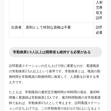
人材採用
労務管理
収支管理
訪問看護
出資者
原則として特別な資格は不要
訪問看護
必要に応
常勤換算2.5人以上は開業後も維持する必要がある
訪問看護ステーションの立ち上げで特に重要なのが、看護職員
の常勤換算2.5人以上という基準です。常勤換算とは、職員の勤
務時間を常勤職員の勤務時間に換算して、人員数を計算する考
え方です。
たとえば、常勤職員の週所定労働時間が40時間の場合、週40時
間働く看護師は常勤換算1.0人です。週20時間勤務の非常勤看護
師であれば、常勤換算0.5人として考えます。訪問看護ステーシ
ョンの立ち上げでは、この常勤換算の合計が2.5以上になるよう