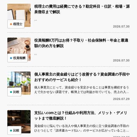
税理士の費用は経費にできる？勘定科目・仕訳・相場・源
泉徴収まで解説
...
税理士
2026.07.30
役員報酬8万円はお得？手取り・社会保険料・年金と最適
額の決め方を解説
...
役員報酬
2026.07.30
個人事業主の資金繰りはどう改善する？資金調達の手段や
おすすめのサービスも紹介！
個人事業主にとって、資金繰りを安定させることは事業を継続するう
比較
えで欠かせない課題です。帳簿上では利益が出ていても、売上の入金
より仕入代金や外注費、家賃、税金など...
2026.07.29
支払い.comとは？仕組みや利用方法、メリット・デメリ
ットまで徹底解説！
資金繰りに悩んでいる法人や個人事業主の役に立つ資金調達の手段の
比較
ひとつとして「請求書カード払い」のサービスが広がっていることを
ご存知でしょうか。 請求書カード払い...