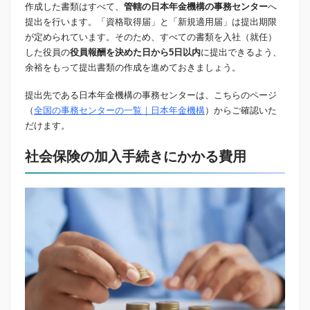
作成した書類はすべて、
管轄の日本年金機構の事務センター
へ
提出を行います。「資格取得届」と「新規適用届」は提出期限
が定められています。そのため、すべての書類を入社（就任）
した役員の
役員報酬を決めた日から5日以内
に提出できるよう、
余裕をもって提出書類の作成を進めておきましょう。
提出先である日本年金機構の事務センターは、こちらのページ
（
全国の事務センターの一覧｜日本年金機構
）からご確認いた
だけます。
社会保険の加入手続きにかかる費用