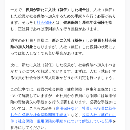
一方で、
役員が新たに入社（就任）した場合
は、入社（就任）
した役員が社会保険へ加入するための手続きを行う必要があり
ます。そもそも
社会保険
とは、
健康保険
と
厚生年金保険
を指
し、正社員であれば原則加入を行う義務があります。
通常の正社員と同様に、
新たに入社（就任）した役員も社会保
険の加入対象
となりますが、入社（就任）した役員の状況によ
っては加入しなくても良い場合があります。
次に、新たに入社（就任）した役員が、社会保険へ加入すべき
かどうかについて解説していきます。まずは、入社（就任）す
る役員が社会保険の加入対象かどうかの判定を行いましょう。
この記事では、役員の社会保険（健康保険・厚生年金保険）に
ついて解説していますが、正社員から役員になる際には雇用保
険の資格喪失の手続きを行う必要もあります。必要な手続きに
ついては、こちらの記事（
雇用保険など、社員から役員に就任
したら必要な社会保険関連手続き
）など、
役員入社（就任）に
伴う社会保険・雇用保険の手続きについて解説している記事
を
参考にしてください。