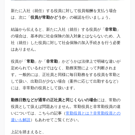
新たに入社（就任）する役員に対して役員報酬を支払う場合
は、次に「
役員が常勤かどうか
」の確認を行いましょう。
結論から伝えると、新たに入社（就任）する役員が「
非常勤
」
の場合は、基本的に社会保険の加入対象とはならないため、入
社（就任）した役員に対して社会保険の加入手続きを行う必要
はありません。
役員が「
常勤
」か「
非常勤
」かどうかは法律上で明確な違いが
定められているわけではなく、勤務実態によって判断されま
す。一般的には、正社員と同様に毎日勤務をする役員を常勤と
して扱い、出勤日が少ない場合（案件に応じて出勤するなど）
には、非常勤の役員として扱います。
勤務日数などが通常の正社員と同じくらいの場合
には、常勤の
役員として扱えば問題ありません。常勤役員と非常勤役員の違
いについては、こちらの記事（
常勤役員とは？非常勤役員との
違いも解説
）もあわせてご覧ください。
上記を踏まえると、