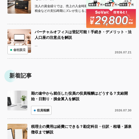
法人の資金繰りでは、売上の入金時期と仕入れ代金・外注費・家賃・
税金などの支払時期にズレが生じることがあります。手元資金が不足
している状況でも、取引先への支払いを...
2026.07.22
バーチャルオフィスは登記可能！手続き・デメリット・法
人口座の注意点を解説
...
会社設立
2026.07.21
新着記事
期の途中から就任した役員の役員報酬はどうする？支給開
始・日割り・損金算入を解説
役員報酬
2026.07.30
税理士の費用は経費にできる？勘定科目・仕訳・相場・源泉
徴収まで解説