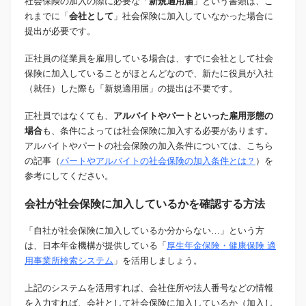
社会保険の加入の際に必要な「
新規適用届
」という書類は、こ
れまでに「
会社として
」社会保険に加入していなかった場合に
提出が必要です。
正社員の従業員を雇用している場合は、すでに会社として社会
保険に加入していることがほとんどなので、新たに役員が入社
（就任）した際も「新規適用届」の提出は不要です。
正社員ではなくても、
アルバイトやパートといった雇用形態の
場合
も、条件によっては社会保険に加入する必要があります。
アルバイトやパートの社会保険の加入条件については、こちら
の記事（
パートやアルバイトの社会保険の加入条件とは？
）を
参考にしてください。
会社が社会保険に加入しているかを確認する方法
「自社が社会保険に加入しているか分からない…」という方
は、日本年金機構が提供している「
厚生年金保険・健康保険 適
用事業所検索システム
」を活用しましょう。
上記のシステムを活用すれば、会社住所や法人番号などの情報
を入力すれば、会社として社会保険に加入しているか（加入し