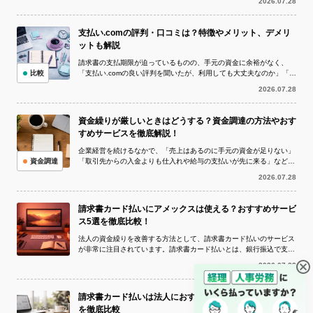
2026.07.28
支払い.comの評判・口コミは？特徴やメリット、デメリ
ットも解説
請求書の支払期限が迫っているものの、手元の資金に余裕がなく、
比較
「支払い.comの良い評判を聞いたが、利用しても大丈夫なのか」「実
際の評判や口コミを確認してから申し...
2026.07.28
資金繰りが厳しいときはどうする？資金調達の方法やおす
すめサービスを徹底解説！
企業経営を続けるなかで、「売上はあるのに手元の資金が足りない」
資金調達
「取引先からの入金よりも仕入れや給与の支払いが先に来る」など、
資金繰りが厳しい状況に陥ることは珍し...
2026.07.28
請求書カード払いにアメックスは使える？おすすめサービ
ス5選を徹底比較！
法人の資金繰りを改善する方法として、請求書カード払いのサービス
が非常に注目されています。請求書カード払いとは、銀行振込で支払
う予定の請求書をクレジットカードで決...
2026.07.22
請求書カード払いは法人におすすめ！人気サービス10選
を徹底比較