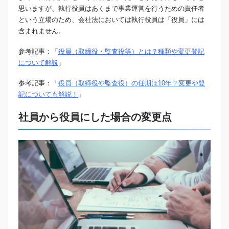
思いますが、執行役員はあくまで事業運営を行うための責任者
という立場のため、会社法においては執行役員は「役員」には
含まれません。
参考記事：「
役員（取締役・監査役等）とは？種類や変更登記
について解説
」
参考記事：「
役員（取締役や監査役）の任期は10年？変更や登
記についても解説！
」
社員から役員にした場合の変更点