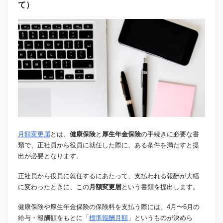
て）
月額変更届
とは、
健康保険
と
厚生年金保険
の手続きに必要な書
類で、正社員から役員に就任した際に、ある条件を満たすと提
出が必要となります。
正社員から役員に就任するにあたって、支払われる報酬が大幅
に変わったときに、この
月額変更届
という書類を提出します。
健康保険や厚生年金保険の保険料を支払う際には、4月〜6月の
給与・報酬額をもとに「
標準報酬月額
」というものが決めら