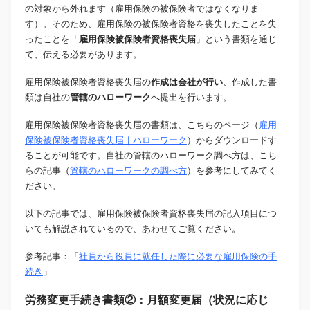
の対象から外れます（雇用保険の被保険者ではなくなりま
す）。そのため、雇用保険の被保険者資格を喪失したことを失
ったことを「
雇用保険被保険者資格喪失届
」という書類を通じ
て、伝える必要があります。
雇用保険被保険者資格喪失届の
作成は会社が行い
、作成した書
類は自社の
管轄のハローワーク
へ提出を行います。
雇用保険被保険者資格喪失届の書類は、こちらのページ（
雇用
保険被保険者資格喪失届｜ハローワーク
）からダウンロードす
ることが可能です。自社の管轄のハローワーク調べ方は、こち
らの記事（
管轄のハローワークの調べ方
）を参考にしてみてく
ださい。
以下の記事では、雇用保険被保険者資格喪失届の記入項目につ
いても解説されているので、あわせてご覧ください。
参考記事：「
社員から役員に就任した際に必要な雇用保険の手
続き
」
労務変更手続き書類②：月額変更届（状況に応じ