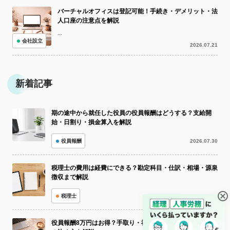
バーチャルオフィスは登記可能！手続き・デメリット・法
人口座の注意点を解説
...
会社設立
2026.07.21
新着記事
期の途中から就任した役員の役員報酬はどうする？支給開
始・日割り・損金算入を解説
役員報酬
2026.07.30
税理士の費用は経費にできる？勘定科目・仕訳・相場・源泉
徴収まで解説
税理士
2026.07.30
役員報酬8万円はお得？手取り・社会保険料・年金と最適額