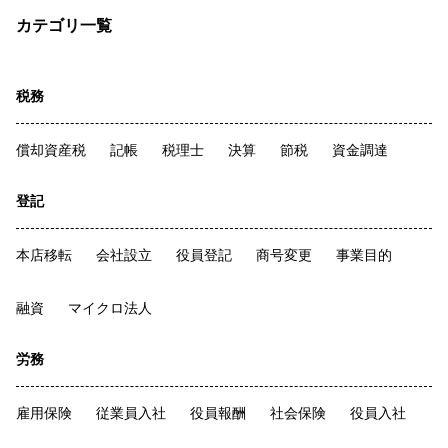
カテゴリ一覧
税務
償却資産税
記帳
税理士
決算
節税
資金調達
登記
本店移転
会社設立
役員登記
商号変更
事業目的
融資
マイクロ法人
労務
雇用保険
従業員入社
役員報酬
社会保険
役員入社