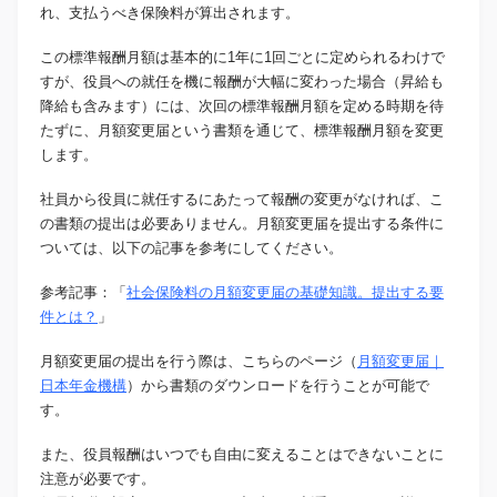
れ、支払うべき保険料が算出されます。
この標準報酬月額は基本的に1年に1回ごとに定められるわけで
すが、役員への就任を機に報酬が大幅に変わった場合（昇給も
降給も含みます）には、次回の標準報酬月額を定める時期を待
たずに、月額変更届という書類を通じて、標準報酬月額を変更
します。
社員から役員に就任するにあたって報酬の変更がなければ、こ
の書類の提出は必要ありません。月額変更届を提出する条件に
ついては、以下の記事を参考にしてください。
参考記事：「
社会保険料の月額変更届の基礎知識。提出する要
件とは？
」
月額変更届の提出を行う際は、こちらのページ（
月額変更届｜
日本年金機構
）から書類のダウンロードを行うことが可能で
す。
また、役員報酬はいつでも自由に変えることはできないことに
注意が必要です。