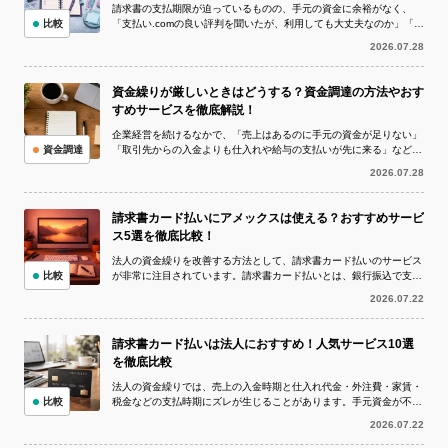
請求書の支払期限が迫っているものの、手元の資金に余裕がなく、
比較
「支払い.comの良い評判を聞いたが、利用しても大丈夫なのか」「実
際の評判や口コミを確認してから申し...
2026.07.28
資金繰りが厳しいときはどうする？資金調達の方法やおす
すめサービスを徹底解説！
企業経営を続けるなかで、「売上はあるのに手元の資金が足りない」
資金調達
「取引先からの入金よりも仕入れや給与の支払いが先に来る」など、
資金繰りが厳しい状況に陥ることは珍し...
2026.07.28
請求書カード払いにアメックスは使える？おすすめサービ
ス5選を徹底比較！
法人の資金繰りを改善する方法として、請求書カード払いのサービス
比較
が非常に注目されています。請求書カード払いとは、銀行振込で支払
う予定の請求書をクレジットカードで決...
2026.07.22
請求書カード払いは法人におすすめ！人気サービス10選
を徹底比較
法人の資金繰りでは、売上の入金時期と仕入れ代金・外注費・家賃・
比較
税金などの支払時期にズレが生じることがあります。手元資金が不足
している状況でも、取引先への支払いを...
2026.07.22