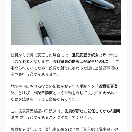
社員から役員に変更した場合には、
登記変更手続き
と呼ばれる
ものが必要となります。
会社役員の情報は登記事項の1つ
として
定められているため、役員が新たに加わった際には登記事項の
変更を行う必要があります。
登記事項における役員の情報を変更する手続きを「
役員変更登
記
」と呼び、
登記申請書
という書類を通じて役員の変更があっ
た旨を法務局へ伝える必要があります。
この役員変更登記の手続きは、
役員が新たに就任してから2週間
以内
に行う必要があることに注意してください。
役員変更登記には、登記申請書をはじめ「株主総会議事録」や