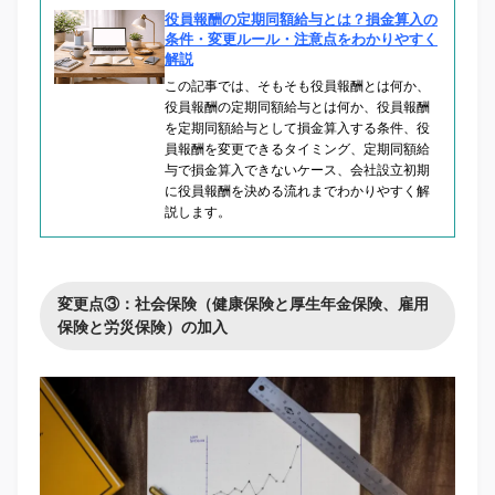
役員報酬の定期同額給与とは？損金算入の
条件・変更ルール・注意点をわかりやすく
解説
この記事では、そもそも役員報酬とは何か、
役員報酬の定期同額給与とは何か、役員報酬
を定期同額給与として損金算入する条件、役
員報酬を変更できるタイミング、定期同額給
与で損金算入できないケース、会社設立初期
に役員報酬を決める流れまでわかりやすく解
説します。
変更点③：社会保険（健康保険と厚生年金保険、雇用
保険と労災保険）の加入