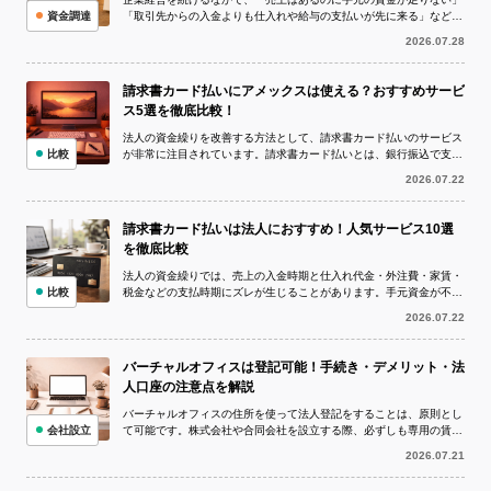
資金調達
「取引先からの入金よりも仕入れや給与の支払いが先に来る」など、
資金繰りが厳しい状況に陥ることは珍し...
2026.07.28
請求書カード払いにアメックスは使える？おすすめサービ
ス5選を徹底比較！
法人の資金繰りを改善する方法として、請求書カード払いのサービス
比較
が非常に注目されています。請求書カード払いとは、銀行振込で支払
う予定の請求書をクレジットカードで決...
2026.07.22
請求書カード払いは法人におすすめ！人気サービス10選
を徹底比較
法人の資金繰りでは、売上の入金時期と仕入れ代金・外注費・家賃・
比較
税金などの支払時期にズレが生じることがあります。手元資金が不足
している状況でも、取引先への支払いを...
2026.07.22
バーチャルオフィスは登記可能！手続き・デメリット・法
人口座の注意点を解説
バーチャルオフィスの住所を使って法人登記をすることは、原則とし
会社設立
て可能です。株式会社や合同会社を設立する際、必ずしも専用の賃貸
オフィスを借りなければならないわけで...
2026.07.21