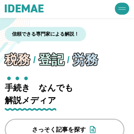
信頼できる専門家による解説！
税務
登記
労務
/
/
手
続
き
なんでも
解説メディア
さっそく記事を探す