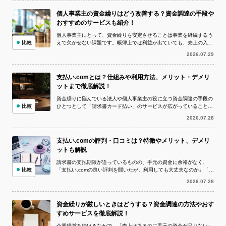
個人事業主の資金繰りはどう改善する？資金調達の手段や
おすすめのサービスも紹介！
個人事業主にとって、資金繰りを安定させることは事業を継続するう
比較
えで欠かせない課題です。帳簿上では利益が出ていても、売上の入金
より仕入代金や外注費、家賃、税金など...
2026.07.29
支払い.comとは？仕組みや利用方法、メリット・デメリ
ットまで徹底解説！
資金繰りに悩んでいる法人や個人事業主の役に立つ資金調達の手段の
比較
ひとつとして「請求書カード払い」のサービスが広がっていることを
ご存知でしょうか。 請求書カード払い...
2026.07.28
支払い.comの評判・口コミは？特徴やメリット、デメリ
ットも解説
請求書の支払期限が迫っているものの、手元の資金に余裕がなく、
比較
「支払い.comの良い評判を聞いたが、利用しても大丈夫なのか」「実
際の評判や口コミを確認してから申し...
2026.07.28
資金繰りが厳しいときはどうする？資金調達の方法やおす
すめサービスを徹底解説！
企業経営を続けるなかで、「売上はあるのに手元の資金が足りない」