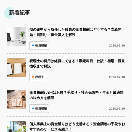
新着記事
期の途中から就任した役員の役員報酬はどうする？支給開
始・日割り・損金算入を解説
役員報酬
2026.07.30
税理士の費用は経費にできる？勘定科目・仕訳・相場・源泉
徴収まで解説
税理士
2026.07.30
役員報酬8万円はお得？手取り・社会保険料・年金と最適額
の決め方を解説
役員報酬
2026.07.30
個人事業主の資金繰りはどう改善する？資金調達の手段やお
すすめのサービスも紹介！