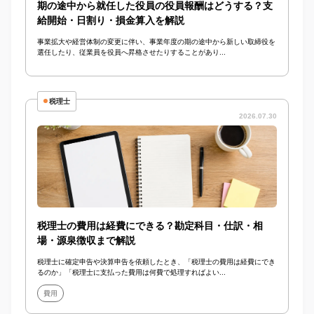
期の途中から就任した役員の役員報酬はどうする？支
給開始・日割り・損金算入を解説
事業拡大や経営体制の変更に伴い、事業年度の期の途中から新しい取締役を
選任したり、従業員を役員へ昇格させたりすることがあり...
税理士
2026.07.30
税理士の費用は経費にできる？勘定科目・仕訳・相
場・源泉徴収まで解説
税理士に確定申告や決算申告を依頼したとき、「税理士の費用は経費にでき
るのか」「税理士に支払った費用は何費で処理すればよい...
費用