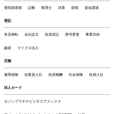
償却資産税
記帳
税理士
決算
節税
資金調達
登記
本店移転
会社設立
役員登記
商号変更
事業目的
融資
マイクロ法人
労務
雇用保険
従業員入社
役員報酬
社会保険
役員入社
法人カード
セゾンプラチナビジネスアメックス