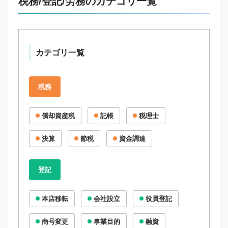
税務/登記/労務のカテゴリ一覧
カテゴリ一覧
税務
償却資産税
記帳
税理士
決算
節税
資金調達
登記
本店移転
会社設立
役員登記
商号変更
事業目的
融資