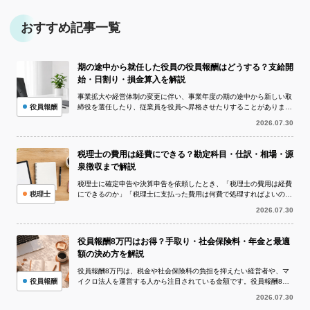
おすすめ記事一覧
期の途中から就任した役員の役員報酬はどうする？支給開
始・日割り・損金算入を解説
事業拡大や経営体制の変更に伴い、事業年度の期の途中から新しい取
役員報酬
締役を選任したり、従業員を役員へ昇格させたりすることがありま
す。このとき問題になりやすいのが、期の...
2026.07.30
税理士の費用は経費にできる？勘定科目・仕訳・相場・源
泉徴収まで解説
税理士に確定申告や決算申告を依頼したとき、「税理士の費用は経費
税理士
にできるのか」「税理士に支払った費用は何費で処理すればよいの
か」と疑問に思う方は多いでしょう。 I...
2026.07.30
役員報酬8万円はお得？手取り・社会保険料・年金と最適
額の決め方を解説
役員報酬8万円は、税金や社会保険料の負担を抑えたい経営者や、マ
役員報酬
イクロ法人を運営する人から注目されている金額です。役員報酬8万
円を1年間受け取ると年収は96万円と...
2026.07.30