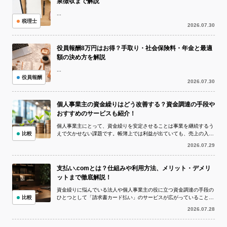
泉徴収まで解説
...
税理士
2026.07.30
役員報酬8万円はお得？手取り・社会保険料・年金と最適
額の決め方を解説
...
役員報酬
2026.07.30
個人事業主の資金繰りはどう改善する？資金調達の手段や
おすすめのサービスも紹介！
個人事業主にとって、資金繰りを安定させることは事業を継続するう
比較
えで欠かせない課題です。帳簿上では利益が出ていても、売上の入金
より仕入代金や外注費、家賃、税金など...
2026.07.29
支払い.comとは？仕組みや利用方法、メリット・デメリ
ットまで徹底解説！
資金繰りに悩んでいる法人や個人事業主の役に立つ資金調達の手段の
比較
ひとつとして「請求書カード払い」のサービスが広がっていることを
ご存知でしょうか。 請求書カード払い...
2026.07.28