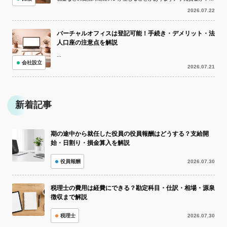
している状況でも、取引先への支払いを...
2026.07.22
バーチャルオフィスは登記可能！手続き・デメリット・法
人口座の注意点を解説
...
会社設立
2026.07.21
新着記事
期の途中から就任した役員の役員報酬はどうする？支給開
始・日割り・損金算入を解説
役員報酬
2026.07.30
税理士の費用は経費にできる？勘定科目・仕訳・相場・源泉
徴収まで解説
税理士
2026.07.30