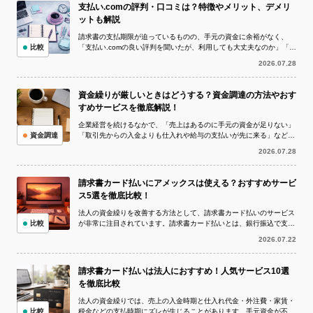
支払い.comの評判・口コミは？特徴やメリット、デメリ
ットも解説
請求書の支払期限が迫っているものの、手元の資金に余裕がなく、
比較
「支払い.comの良い評判を聞いたが、利用しても大丈夫なのか」「実
際の評判や口コミを確認してから申し...
2026.07.28
資金繰りが厳しいときはどうする？資金調達の方法やおす
すめサービスを徹底解説！
企業経営を続けるなかで、「売上はあるのに手元の資金が足りない」
資金調達
「取引先からの入金よりも仕入れや給与の支払いが先に来る」など、
資金繰りが厳しい状況に陥ることは珍し...
2026.07.28
請求書カード払いにアメックスは使える？おすすめサービ
ス5選を徹底比較！
法人の資金繰りを改善する方法として、請求書カード払いのサービス
比較
が非常に注目されています。請求書カード払いとは、銀行振込で支払
う予定の請求書をクレジットカードで決...
2026.07.22
請求書カード払いは法人におすすめ！人気サービス10選
を徹底比較
法人の資金繰りでは、売上の入金時期と仕入れ代金・外注費・家賃・
比較
税金などの支払時期にズレが生じることがあります。手元資金が不足