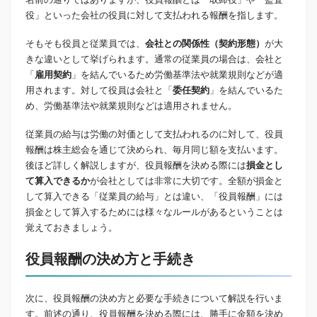
役」といった会社の役員に対して支払われる報酬を指します。
そもそも役員と従業員では、
会社との関係性（契約形態）
が大
きな違いとして挙げられます。通常の従業員の場合は、会社と
「
雇用契約
」を結んでいるため労働基準法や就業規則などが適
用されます。対して役員は会社と「
委任契約
」を結んでいるた
め、労働基準法や就業規則などは適用されません。
従業員の給与は労働の対価として支払われるのに対して、役員
報酬は株主総会を通じて決められ、毎月同じ額を支払います。
後ほど詳しく解説しますが、役員報酬を決める際には
損金とし
て算入できるか
が会社としては非常に大切です。全額が損金と
して算入できる「従業員の給与」とは違い、「役員報酬」には
損金として算入するためには様々なルールがあるということは
覚えておきましょう。
役員報酬の決め方と手続き
次に、役員報酬の決め方と必要な手続きについて解説を行いま
す。前述の通り、役員報酬を決める際には、勝手に金額を決め