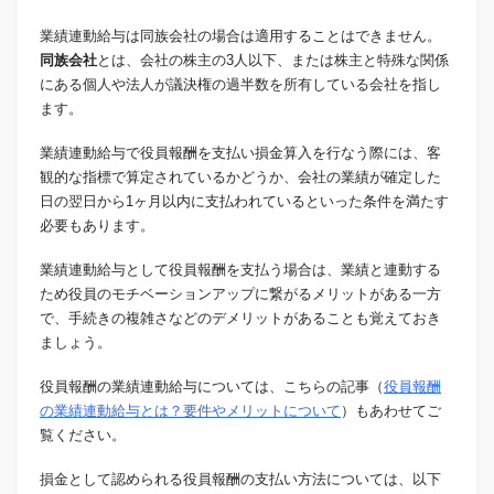
業績連動給与は同族会社の場合は適用することはできません。
同族会社
とは、会社の株主の3人以下、または株主と特殊な関係
にある個人や法人が議決権の過半数を所有している会社を指し
ます。
業績連動給与で役員報酬を支払い損金算入を行なう際には、客
観的な指標で算定されているかどうか、会社の業績が確定した
日の翌日から1ヶ月以内に支払われているといった条件を満たす
必要もあります。
業績連動給与として役員報酬を支払う場合は、業績と連動する
ため役員のモチベーションアップに繋がるメリットがある一方
で、手続きの複雑さなどのデメリットがあることも覚えておき
ましょう。
役員報酬の業績連動給与については、こちらの記事（
役員報酬
の業績連動給与とは？要件やメリットについて
）もあわせてご
覧ください。
損金として認められる役員報酬の支払い方法については、以下