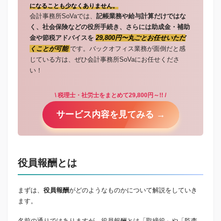
になることも少なくありません。
会計事務所SoVaでは、
記帳業務や給与計算だけではな
く、社会保険などの役所手続き、さらには助成金・補助
金や節税アドバイスを
29,800円〜丸ごとお任せいただ
くことが可能
です。バックオフィス業務が面倒だと感
じている方は、ぜひ会計事務所SoVaにお任せくださ
い！
\ 税理士・社労士をまとめて29,800円～!! /
サービス内容を見てみる →
役員報酬とは
まずは、
役員報酬
がどのようなものかについて解説をしていき
ます。
名前の通りではありますが、役員報酬とは「取締役」や「監査