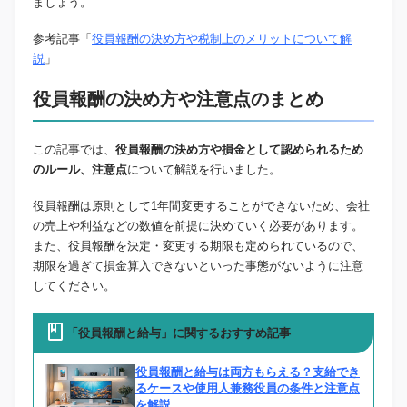
ましょう。
参考記事「
役員報酬の決め方や税制上のメリットについて解
説
」
役員報酬の決め方や注意点のまとめ
この記事では、
役員報酬の決め方や損金として認められるため
のルール、注意点
について解説を行いました。
役員報酬は原則として1年間変更することができないため、会社
の売上や利益などの数値を前提に決めていく必要があります。
また、役員報酬を決定・変更する期限も定められているので、
期限を過ぎて損金算入できないといった事態がないように注意
してください。
「役員報酬と給与」に関するおすすめ記事
役員報酬と給与は両方もらえる？支給でき
るケースや使用人兼務役員の条件と注意点
を解説