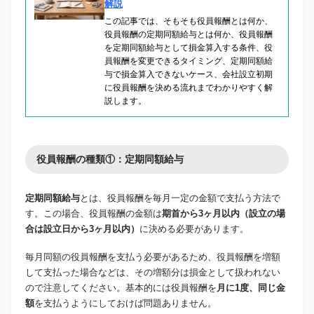
解説
この記事では、そもそも役員報酬とは何か、
役員報酬の定期同額給与とは何か、役員報酬
を定期同額給与として損金算入する条件、役
員報酬を変更できるタイミング、定期同額給
与で損金算入できないケース、会社設立初期
に役員報酬を決める流れまでわかりやすく解
説します。
役員報酬の種類①：定期同額給与
定期同額給与
とは、役員報酬を毎月一定の金額で支払う方法で
す。この場合、役員報酬の金額は
期首から3ヶ月以内（設立の場
合は設立日から3ヶ月以内）
に決める必要があります。
毎月同額の役員報酬を支払う必要があるため、役員報酬を増額
して支払った場合などは、その増額分は損金として扱われない
ので注意してください。基本的には役員報酬を
月に1度、同じ金
額
を支払うようにしておけば問題ありません。