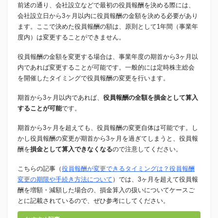
前述の通り、会社設立などで最初の役員報酬を決める際には、
会社設立日から3ヶ月以内に役員報酬の金額を決める必要があり
ます。ここで決めた役員報酬の額は、原則として1年間（事業年
度内）は変更することができません。
役員報酬の金額を変更する場合は、事業年度の期首から3ヶ月以
内であれば変更することが可能です。一般的には定時株主総会
を開催したタイミングで役員報酬の変更を行います。
期首から3ヶ月以内であれば、
役員報酬の全額を損金として算入
することが可能
です。
期首から3ヶ月を超えても、役員報酬の変更自体は可能です。し
かし役員報酬の変更が期首から3ヶ月を過ぎてしまうと、役員報
酬を
損金として算入できなくなる
ので注意してください。
こちらの記事（
役員報酬が変更できるタイミングは？役員報酬
変更の期限や手続き方法について
）では、3ヶ月を超えて役員報
酬を増額・減額した場合の、損金算入の扱いについてケースご
とに記載されているので、ぜひ参考にしてください。