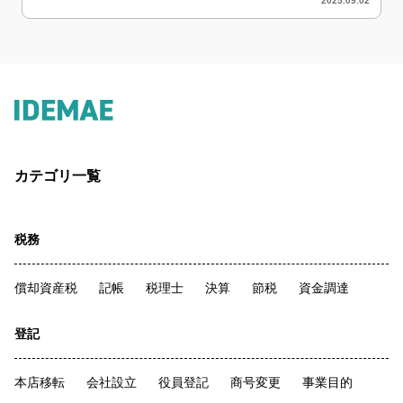
2025.09.02
カテゴリ一覧
税務
償却資産税
記帳
税理士
決算
節税
資金調達
登記
本店移転
会社設立
役員登記
商号変更
事業目的