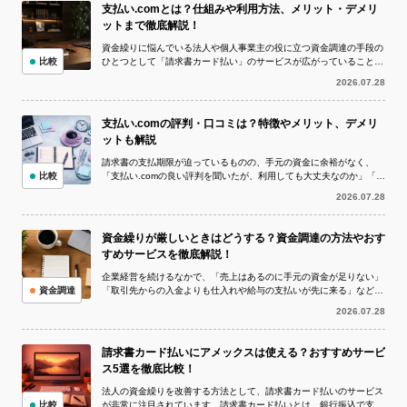
支払い.comとは？仕組みや利用方法、メリット・デメリ
ットまで徹底解説！
資金繰りに悩んでいる法人や個人事業主の役に立つ資金調達の手段の
比較
ひとつとして「請求書カード払い」のサービスが広がっていることを
ご存知でしょうか。 請求書カード払い...
2026.07.28
支払い.comの評判・口コミは？特徴やメリット、デメリ
ットも解説
請求書の支払期限が迫っているものの、手元の資金に余裕がなく、
比較
「支払い.comの良い評判を聞いたが、利用しても大丈夫なのか」「実
際の評判や口コミを確認してから申し...
2026.07.28
資金繰りが厳しいときはどうする？資金調達の方法やおす
すめサービスを徹底解説！
企業経営を続けるなかで、「売上はあるのに手元の資金が足りない」
資金調達
「取引先からの入金よりも仕入れや給与の支払いが先に来る」など、
資金繰りが厳しい状況に陥ることは珍し...
2026.07.28
請求書カード払いにアメックスは使える？おすすめサービ
ス5選を徹底比較！
法人の資金繰りを改善する方法として、請求書カード払いのサービス
比較
が非常に注目されています。請求書カード払いとは、銀行振込で支払