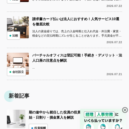
う予定の請求書をクレジットカードで決...
2026.07.22
請求書カード払いは法人におすすめ！人気サービス10選
を徹底比較
法人の資金繰りでは、売上の入金時期と仕入れ代金・外注費・家賃・
比較
税金などの支払時期にズレが生じることがあります。手元資金が不足
している状況でも、取引先への支払いを...
2026.07.22
バーチャルオフィスは登記可能！手続き・デメリット・法
人口座の注意点を解説
...
会社設立
2026.07.21
新着記事
期の途中から就任した役員の役員報酬はどうする？支給開
始・日割り・損金算入を解説
役員報酬
2026.07.30