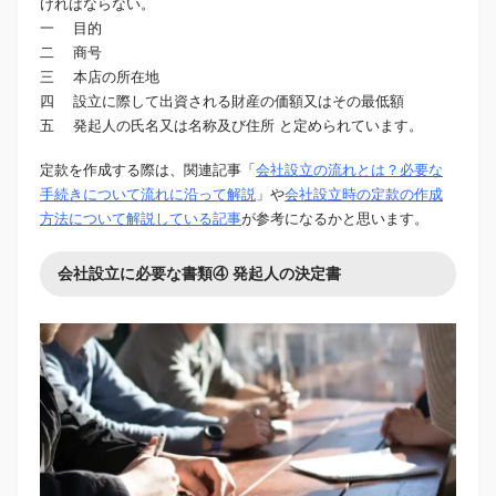
ければならない。
一 目的
二 商号
三 本店の所在地
四 設立に際して出資される財産の価額又はその最低額
五 発起人の氏名又は名称及び住所 と定められています。
定款を作成する際は、関連記事「
会社設立の流れとは？必要な
手続きについて流れに沿って解説
」や
会社設立時の定款の作成
方法について解説している記事
が参考になるかと思います。
会社設立に必要な書類④ 発起人の決定書