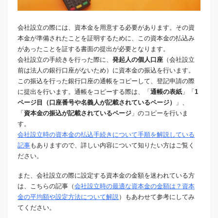
会社設立の際には、資本金を用意する必要があります。その資
本金が準備されたことを証明するために、この資本金の払込み
があったことを証する書面の提出が必要となります。
会社設立の手続きを行った際に、
発起人の個人口座
（会社設立
前は法人の銀行口座がないため）に資本金の振込を行います。
この振込を行った銀行口座の通帳をコピーして、登記申請の際
に提出を行います。通帳をコピーする際は、「
通帳の表紙
」「
1
ページ目（口座番号や名義人が記載されているページ）
」、
「
資本金の振込が記載されているページ
」のコピーを行いま
す。
会社設立時の資本金の払込手続きについて手順を解説している
記事
もありますので、詳しい内容について知りたい方はご覧く
ださい。
また、会社設立の際に設定する資本金の金額を迷われている方
は、こちらの記事（
会社設立時の最適な資本金の金額は？資本
金の平均額や設定方法について解説
）もあわせて参考にしてみ
てください。