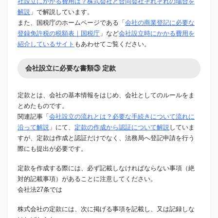
社設立にかかる費用は？株式会社と合同会社それぞれの場合を
解説
」で解説しています。
また、国税庁のホームページである「
会社の商業登記に必要な
登録免許税の税額表｜国税庁
」など
会社設立時にかかる費用を
紹介しているサイト
もあわせてご覧ください。
会社設立に必要な書類③ 定款
定款とは、会社の基本情報をはじめ、会社としてのルールをま
とめたものです。
関連記事「
会社設立の流れとは？必要な手続きについて流れに
沿って解説
」にて、
定款の作成から認証について解説
していま
すが、定款は作成と認証だけでなく、法務局へ登記申請を行う
際にも提出が必要です。
定款を作成する際には、必ず記載しなければならない事項（絶
対的記載事項）があることに注意してください。
会社法27条では
株式会社の定款には、次に掲げる事項を記載し、又は記録しな