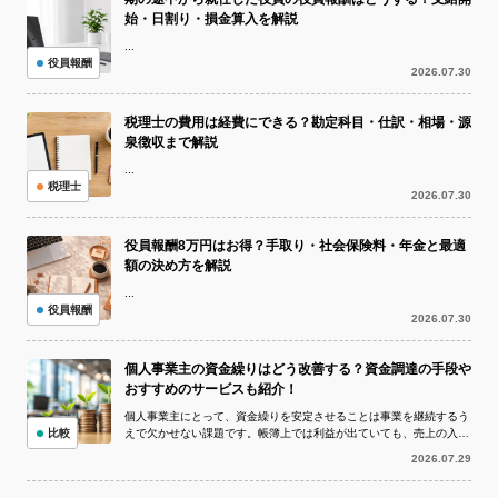
始・日割り・損金算入を解説
...
役員報酬
2026.07.30
税理士の費用は経費にできる？勘定科目・仕訳・相場・源
泉徴収まで解説
...
税理士
2026.07.30
役員報酬8万円はお得？手取り・社会保険料・年金と最適
額の決め方を解説
...
役員報酬
2026.07.30
個人事業主の資金繰りはどう改善する？資金調達の手段や
おすすめのサービスも紹介！
個人事業主にとって、資金繰りを安定させることは事業を継続するう
比較
えで欠かせない課題です。帳簿上では利益が出ていても、売上の入金
より仕入代金や外注費、家賃、税金など...
2026.07.29