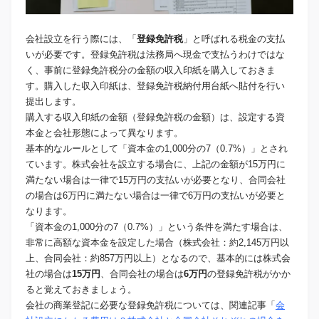
会社設立を行う際には、「
登録免許税
」と呼ばれる税金の支払
いが必要です。登録免許税は法務局へ現金で支払うわけではな
く、事前に登録免許税分の金額の収入印紙を購入しておきま
す。購入した収入印紙は、登録免許税納付用台紙へ貼付を行い
提出します。
購入する収入印紙の金額（登録免許税の金額）は、設定する資
本金と会社形態によって異なります。
基本的なルールとして「資本金の1,000分の7（0.7%）」とされ
ています。株式会社を設立する場合に、上記の金額が15万円に
満たない場合は一律で15万円の支払いが必要となり、合同会社
の場合は6万円に満たない場合は一律で6万円の支払いが必要と
なります。
「資本金の1,000分の7（0.7%）」という条件を満たす場合は、
非常に高額な資本金を設定した場合（株式会社：約2,145万円以
上、合同会社：約857万円以上）となるので、基本的には株式会
社の場合は
15万円
、合同会社の場合は
6万円
の登録免許税がかか
ると覚えておきましょう。
会社の商業登記に必要な登録免許税については、関連記事「
会