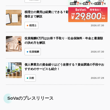
税理士の費用は経費にできる？勘定科目・仕訳・相場・源泉
徴収まで解説
税理士
2026.07.30
役員報酬8万円はお得？手取り・社会保険料・年金と最適額
の決め方を解説
役員報酬
2026.07.30
個人事業主の資金繰りはどう改善する？資金調達の手段やお
すすめのサービスも紹介！
比較
2026.07.29
SoVaのプレスリリース