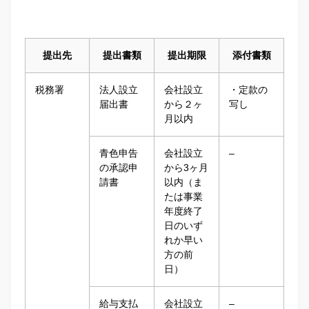
提出先
提出書類
提出期限
添付書類
税務署
法人設立
会社設立
・定款の
届出書
から２ヶ
写し
月以内
青色申告
会社設立
–
の承認申
から3ヶ月
請書
以内（ま
たは事業
年度終了
日のいず
れか早い
方の前
日）
給与支払
会社設立
–