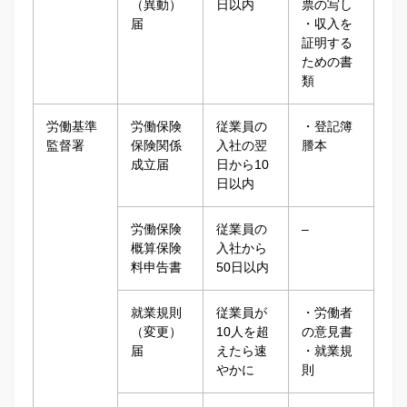
（異動）
日以内
票の写し
届
・収入を
証明する
ための書
類
労働基準
労働保険
従業員の
・登記簿
監督署
保険関係
入社の翌
謄本
成立届
日から10
日以内
労働保険
従業員の
–
概算保険
入社から
料申告書
50日以内
就業規則
従業員が
・労働者
（変更）
10人を超
の意見書
届
えたら速
・就業規
やかに
則