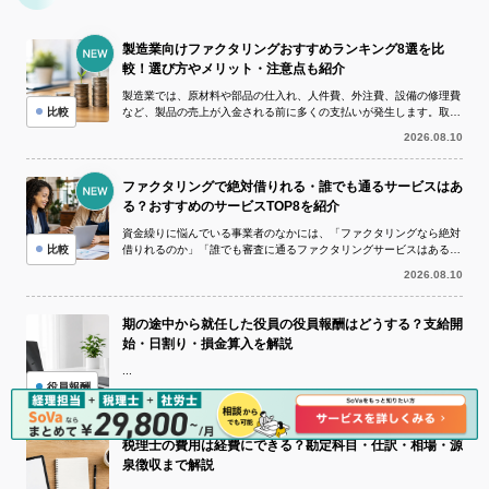
製造業向けファクタリングおすすめランキング8選を比
較！選び方やメリット・注意点も紹介
製造業では、原材料や部品の仕入れ、人件費、外注費、設備の修理費
比較
など、製品の売上が入金される前に多くの支払いが発生します。取引
先の支払いサイトが長い場合や、大口受...
2026.08.10
ファクタリングで絶対借りれる・誰でも通るサービスはあ
る？おすすめのサービスTOP8を紹介
資金繰りに悩んでいる事業者のなかには、「ファクタリングなら絶対
比較
借りれるのか」「誰でも審査に通るファクタリングサービスはあるの
か」と気になっている方も多いでしょう...
2026.08.10
期の途中から就任した役員の役員報酬はどうする？支給開
始・日割り・損金算入を解説
...
役員報酬
2026.07.30
税理士の費用は経費にできる？勘定科目・仕訳・相場・源
泉徴収まで解説