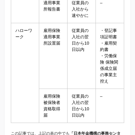
適用事業
従業員の
–
所報告書
入社から
速やかに
ハローワ
雇用保険
従業員の
・登記事
ーク
適用事業
入社の翌
項証明書
所設置届
日から10
・雇用契
日以内
約書
・労働保
険 保険関
係成立届
の事業主
控え
雇用保険
従業員の
–
被保険者
入社の翌
資格取得
日から10
届
日以内
この記事では、上記の表の中でも
「日本年金機構の事務センタ