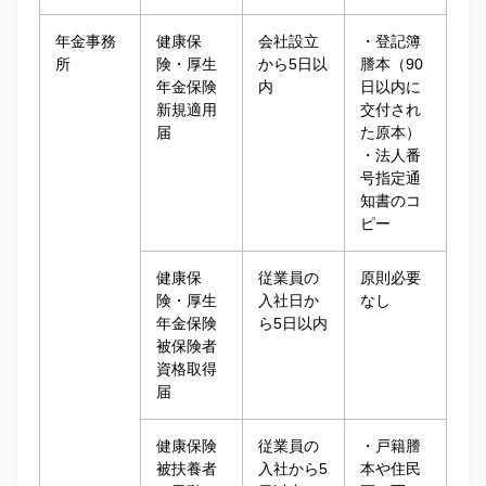
年金事務
健康保
会社設立
・登記簿
所
険・厚生
から5日以
謄本（90
年金保険
内
日以内に
新規適用
交付され
届
た原本）
・法人番
号指定通
知書のコ
ピー
健康保
従業員の
原則必要
険・厚生
入社日か
なし
年金保険
ら5日以内
被保険者
資格取得
届
健康保険
従業員の
・戸籍謄
被扶養者
入社から5
本や住民