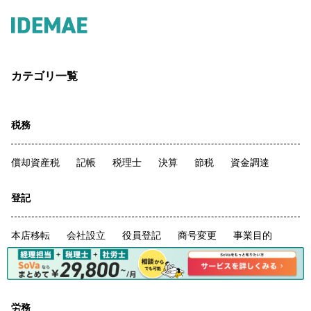
カテゴリ一覧
税務
償却資産税
記帳
税理士
決算
節税
資金調達
登記
本店移転
会社設立
役員登記
商号変更
事業目的
融資
マイクロ法人
労務