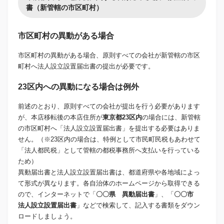
書（新管轄の市区町村）
市区町村の異動がある場合
市区町村の異動がある場合、原則すべての会社が新管轄の市区
町村へ法人設立設置届出書の提出が必要です。
23区内への異動になる場合は例外
前述のとおり、原則すべての会社が提出を行う必要があります
が、本店移転後の本店住所が
東京都23区内
の場合には、新管轄
の市区町村へ「法人設立設置届出書」を提出する必要はありま
せん。（※23区内の場合は、特例として市民町民税もあわせて
「法人都民税」として管轄の都税事務所へ支払いを行っている
ため）
異動届出書と法人設立設置届出書は、都道府県や各地域によっ
て形式が異なります。各自治体のホームページから取得できる
ので、インターネットで「
〇〇県 異動届出書
」、「
〇〇市
法人設立設置届出書
」などで検索して、記入する書類をダウン
ロードしましょう。