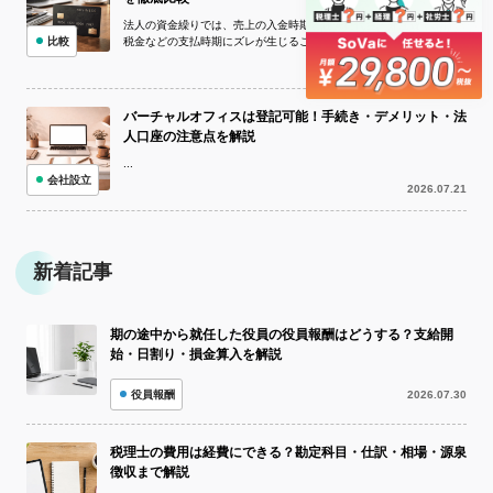
法人の資金繰りでは、売上の入金時期と仕入れ代金・外注費・家賃・
比較
税金などの支払時期にズレが生じることがあります。手元資金が不足
している状況でも、取引先への支払いを...
2026.07.22
バーチャルオフィスは登記可能！手続き・デメリット・法
人口座の注意点を解説
...
会社設立
2026.07.21
新着記事
期の途中から就任した役員の役員報酬はどうする？支給開
始・日割り・損金算入を解説
役員報酬
2026.07.30
税理士の費用は経費にできる？勘定科目・仕訳・相場・源泉
徴収まで解説