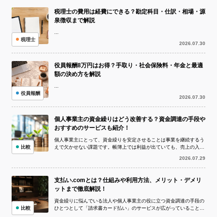
税理士の費用は経費にできる？勘定科目・仕訳・相場・源
泉徴収まで解説
...
税理士
2026.07.30
役員報酬8万円はお得？手取り・社会保険料・年金と最適
額の決め方を解説
...
役員報酬
2026.07.30
個人事業主の資金繰りはどう改善する？資金調達の手段や
おすすめのサービスも紹介！
個人事業主にとって、資金繰りを安定させることは事業を継続するう
比較
えで欠かせない課題です。帳簿上では利益が出ていても、売上の入金
より仕入代金や外注費、家賃、税金など...
2026.07.29
支払い.comとは？仕組みや利用方法、メリット・デメリ
ットまで徹底解説！
資金繰りに悩んでいる法人や個人事業主の役に立つ資金調達の手段の
比較
ひとつとして「請求書カード払い」のサービスが広がっていることを
ご存知でしょうか。 請求書カード払い...