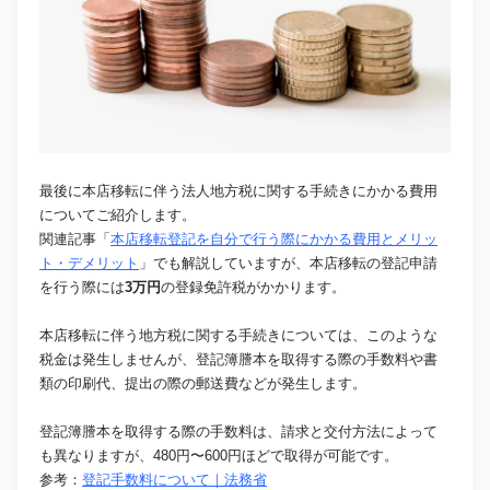
最後に本店移転に伴う法人地方税に関する手続きにかかる費用
についてご紹介します。
関連記事「
本店移転登記を自分で行う際にかかる費用とメリッ
ト・デメリット
」でも解説していますが、本店移転の登記申請
を行う際には
3万円
の登録免許税がかかります。
本店移転に伴う地方税に関する手続きについては、このような
税金は発生しませんが、登記簿謄本を取得する際の手数料や書
類の印刷代、提出の際の郵送費などが発生します。
登記簿謄本を取得する際の手数料は、請求と交付方法によって
も異なりますが、480円〜600円ほどで取得が可能です。
参考：
登記手数料について｜法務省