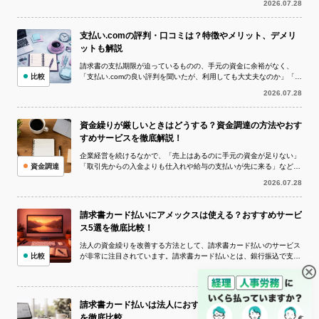
2026.07.28
支払い.comの評判・口コミは？特徴やメリット、デメリ
ットも解説
請求書の支払期限が迫っているものの、手元の資金に余裕がなく、
比較
「支払い.comの良い評判を聞いたが、利用しても大丈夫なのか」「実
際の評判や口コミを確認してから申し...
2026.07.28
資金繰りが厳しいときはどうする？資金調達の方法やおす
すめサービスを徹底解説！
企業経営を続けるなかで、「売上はあるのに手元の資金が足りない」
資金調達
「取引先からの入金よりも仕入れや給与の支払いが先に来る」など、
資金繰りが厳しい状況に陥ることは珍し...
2026.07.28
請求書カード払いにアメックスは使える？おすすめサービ
ス5選を徹底比較！
法人の資金繰りを改善する方法として、請求書カード払いのサービス
比較
が非常に注目されています。請求書カード払いとは、銀行振込で支払
う予定の請求書をクレジットカードで決...
2026.07.22
請求書カード払いは法人におすすめ！人気サービス10選
を徹底比較